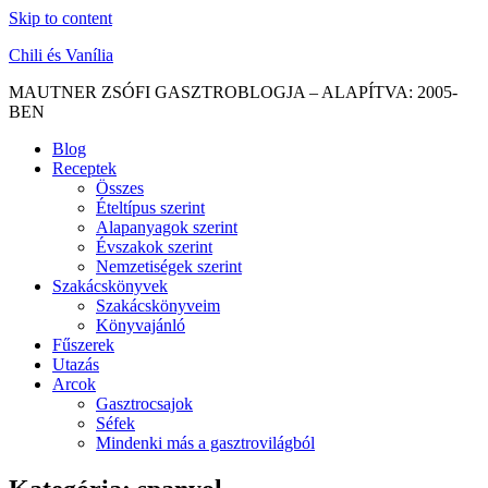
Skip to content
Chili és Vanília
MAUTNER ZSÓFI GASZTROBLOGJA – ALAPÍTVA: 2005-
BEN
Blog
Receptek
Összes
Ételtípus szerint
Alapanyagok szerint
Évszakok szerint
Nemzetiségek szerint
Szakácskönyvek
Szakácskönyveim
Könyvajánló
Fűszerek
Utazás
Arcok
Gasztrocsajok
Séfek
Mindenki más a gasztrovilágból