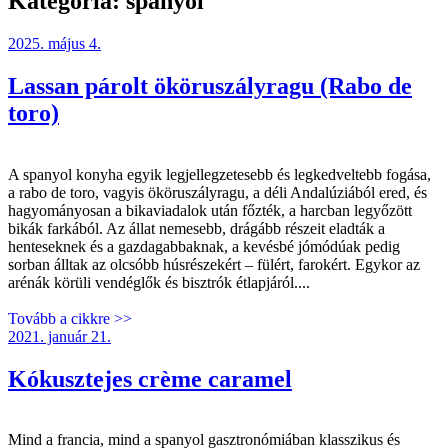
Kategória:
spanyol
2025. május 4.
Lassan párolt ököruszályragu (Rabo de
toro)
A spanyol konyha egyik legjellegzetesebb és legkedveltebb fogása,
a rabo de toro, vagyis ököruszályragu, a déli Andalúziából ered, és
hagyományosan a bikaviadalok után főzték, a harcban legyőzött
bikák farkából. Az állat nemesebb, drágább részeit eladták a
henteseknek és a gazdagabbaknak, a kevésbé jómódúak pedig
sorban álltak az olcsóbb húsrészekért – fülért, farokért. Egykor az
arénák körüli vendéglők és bisztrók étlapjáról....
Tovább a cikkre >>
2021. január 21.
Kókusztejes crème caramel
Mind a francia, mind a spanyol gasztronómiában klasszikus és