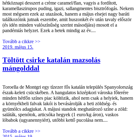
hétköznapi desszert a crème caramel/flan, vagyis a fordított,
karamellaszirupos puding, igazi, sallangmentes bisztrófogás. Nekem
most mégsem ezek az utazások, hanem a május elsejei nagy baráti
találkozóink jutnak eszembe, amit huszonkét év után tavaly először
(és idén minden valószínűség szerint másodjára) mosott el a
pandémiás helyzet. Ezek a hetek mindig az év....
Tovább a cikkre >>
2019. május 15.
Töltött csirke katalán mazsolás
mángolddal
Toroella de Montgri egy tízezer fős katalán település Spanyolország
észak-keleti csücskében. A hangulatos középkori városka főterére
minden hétfőn színes piac költözik, ahol nem csak a helyiek, hanem
a környékbeli falvak lakói is bevásárolják a heti zöldség- és
gyümölcs adagjukat. A májusi standok meghatározó színe a zöld:
saláták, spenótok, articsóka hegyek (1 euro/kg áron), vaskos
lóbabok (ugyanennyiért), utóbbi kettő pucolása nem....
Tovább a cikkre >>
2015. május 19.