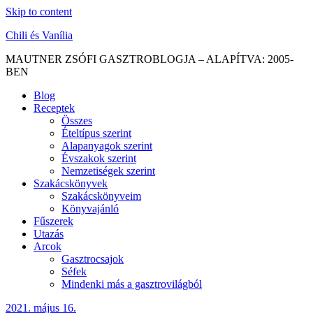
Skip to content
Chili és Vanília
MAUTNER ZSÓFI GASZTROBLOGJA – ALAPÍTVA: 2005-
BEN
Blog
Receptek
Összes
Ételtípus szerint
Alapanyagok szerint
Évszakok szerint
Nemzetiségek szerint
Szakácskönyvek
Szakácskönyveim
Könyvajánló
Fűszerek
Utazás
Arcok
Gasztrocsajok
Séfek
Mindenki más a gasztrovilágból
2021. május 16.