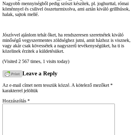
Nagyobb mennyiségből pedig szószt készítek, pl. joghurttal, római
köménnyel és csilivel összeturmixolva, ami aztán kiváló grillhúsok,
halak, sajtok mellé.
Jószívvel ajánlom tehát őket, ha rendszeresen szeretnétek kiváló
minőségű vegyszermentes zöldséghez jutni, amit házhoz is visznek,
vagy akár csak kövessétek a nagyszerű tevékenységüket, ha ti is
közelinek érzitek a küldetésüket.
(Visited 2 567 times, 1 visits today)
Leave a Reply
Az e-mail címet nem tesszük közzé.
A kötelező mezőket
*
karakterrel jelöltük
Hozzászólás
*