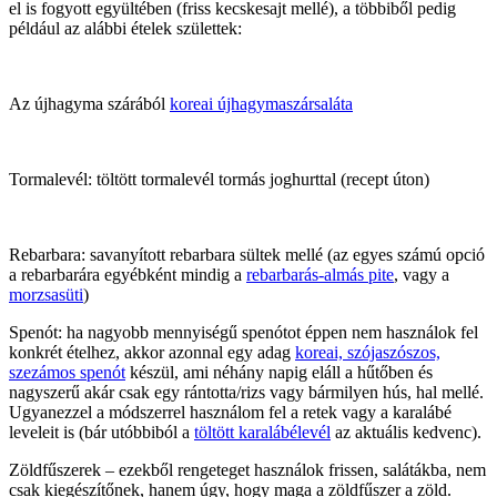
el is fogyott együltében (friss kecskesajt mellé), a többiből pedig
például az alábbi ételek születtek:
Az újhagyma szárából
koreai újhagymaszársaláta
Tormalevél: töltött tormalevél tormás joghurttal (recept úton)
Rebarbara: savanyított rebarbara sültek mellé (az egyes számú opció
a rebarbarára egyébként mindig a
rebarbarás-almás pite
, vagy a
morzsasüti
)
Spenót: ha nagyobb mennyiségű spenótot éppen nem használok fel
konkrét ételhez, akkor azonnal egy adag
koreai, szójaszószos,
szezámos spenót
készül, ami néhány napig eláll a hűtőben és
nagyszerű akár csak egy rántotta/rizs vagy bármilyen hús, hal mellé.
Ugyanezzel a módszerrel használom fel a retek vagy a karalábé
leveleit is (bár utóbbiból a
töltött karalábélevél
az aktuális kedvenc).
Zöldfűszerek – ezekből rengeteget használok frissen, salátákba, nem
csak kiegészítőnek, hanem úgy, hogy maga a zöldfűszer a zöld.