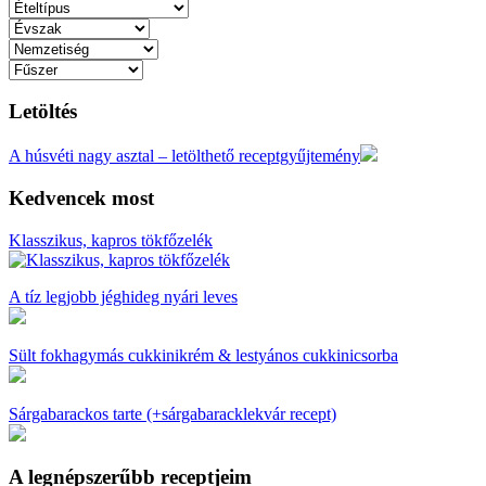
Letöltés
A húsvéti nagy asztal – letölthető receptgyűjtemény
Kedvencek most
Klasszikus, kapros tökfőzelék
A tíz legjobb jéghideg nyári leves
Sült fokhagymás cukkinikrém & lestyános cukkinicsorba
Sárgabarackos tarte (+sárgabaracklekvár recept)
A legnépszerűbb receptjeim