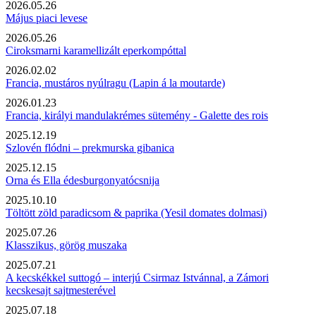
2026.05.26
Május piaci levese
2026.05.26
Ciroksmarni karamellizált eperkompóttal
2026.02.02
Francia, mustáros nyúlragu (Lapin á la moutarde)
2026.01.23
Francia, királyi mandulakrémes sütemény - Galette des rois
2025.12.19
Szlovén flódni – prekmurska gibanica
2025.12.15
Orna és Ella édesburgonyatócsnija
2025.10.10
Töltött zöld paradicsom & paprika (Yesil domates dolmasi)
2025.07.26
Klasszikus, görög muszaka
2025.07.21
A kecskékkel suttogó – interjú Csirmaz Istvánnal, a Zámori
kecskesajt sajtmesterével
2025.07.18