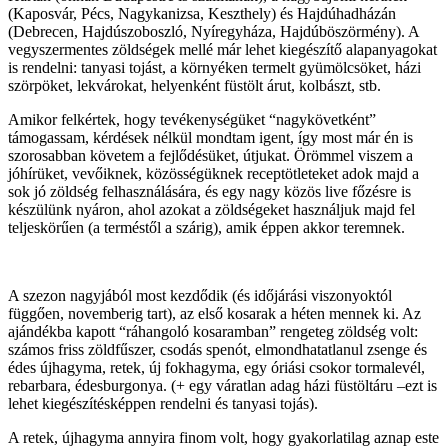
(Kaposvár, Pécs, Nagykanizsa, Keszthely) és Hajdúhadházán
(Debrecen, Hajdúszoboszló, Nyíregyháza, Hajdúböszörmény). A
vegyszermentes zöldségek mellé már lehet kiegészítő alapanyagokat
is rendelni: tanyasi tojást, a környéken termelt gyümölcsöket, házi
szörpöket, lekvárokat, helyenként füstölt árut, kolbászt, stb.
Amikor felkértek, hogy tevékenységüket “nagykövetként”
támogassam, kérdések nélkül mondtam igent, így most már én is
szorosabban követem a fejlődésüket, útjukat. Örömmel viszem a
jóhírüket, vevőiknek, közösségüknek receptötleteket adok majd a
sok jó zöldség felhasználására, és egy nagy közös live főzésre is
készülünk nyáron, ahol azokat a zöldségeket használjuk majd fel
teljeskörűen (a terméstől a szárig), amik éppen akkor teremnek.
A szezon nagyjából most kezdődik (és időjárási viszonyoktól
függően, novemberig tart), az első kosarak a héten mennek ki. Az
ajándékba kapott “ráhangoló kosaramban” rengeteg zöldség volt:
számos friss zöldfűszer, csodás spenót, elmondhatatlanul zsenge és
édes újhagyma, retek, új fokhagyma, egy óriási csokor tormalevél,
rebarbara, édesburgonya. (+ egy váratlan adag házi füstöltáru –ezt is
lehet kiegészítésképpen rendelni és tanyasi tojás).
A retek, újhagyma annyira finom volt, hogy gyakorlatilag aznap este