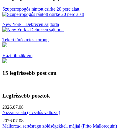
Szuperropogós rántott csirke 20 perc alatt
New York - Debrecen sajttorta
Tekert túrós rétes korong
Házi ribizlikrém
15 legfrissebb post cím
Legfrissebb posztok
2026.07.08
Nizzai saláta (a csalós változat)
2026.07.08
Mallorca-i sertésragu zöldségekkel, májjal (Frito Mallorcquín)