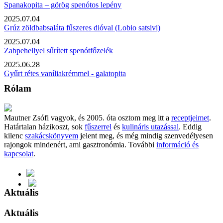
Spanakopita – görög spenótos lepény
2025.07.04
Grúz zöldbabsaláta fűszeres dióval (Lobio satsivi)
2025.07.04
Zabpehellyel sűrített spenótfőzelék
2025.06.28
Gyűrt rétes vaníliakrémmel - galatopita
Rólam
Mautner Zsófi vagyok, és 2005. óta osztom meg itt a
receptjeimet
.
Határtalan házikoszt, sok
fűszerrel
és
kulináris utazással
. Eddig
kilenc
szakácskönyvem
jelent meg, és még mindig szenvedélyesen
rajongok mindenért, ami gasztronómia. További
információ és
kapcsolat
.
Aktuális
Aktuális