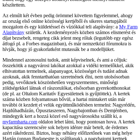
készítettem.
Az elmúlt két évben pedig örömmel követtem figyelemmel, ahogy
az ország első online közösségi kertjéből és sikeres startupjából
mozgalom és egy küldetéssel és víziókkal teli alapítvány: a
My Farm
Alapítvány
születik. A kezdeményezés közben számos elismerést és
díjat bezsebelt, rengeteg cikk jelent meg róluk (legutóbb egy egész
átfogó pl. a Forbes magazinban), és már nemzetközi fórumokra is
hívják, hogy jó gyakorlatként mutassák be a modelljüket.
Mindennel azonosulni tudok, amit képviselnek, és ami a céljuk:
összekötik a nagyvárosi lakókat azokkal a vidéki termelőkkel, akik
elhivatottan termelnek, alapanyagot, közösséget és tudást adnak
azoknak, akik fenntarthatóan szeretnének élni, nem utolsósorban
pedig, vevőiknek köszönhetően vegyszermentes, minőségi
zöldségekkel látnak el rászorulókat, elsősorban gyerekotthonokat
(de pl. az Oltalom Karitatív Egyesületnek is gyűjtöttek). A kertek
száma közben folyamatosan bővül, a hartai mintakert után már
további öt kezdett el velük együttműködésben termelni: Nagyrédén,
Hajdúhadházán, Ópusztaszeren, Nagybajomban és Demjénben,
mindegyik kert a hozzá közel eső nagyvárosokba szállít ki, a
myfarmharta.com
oldalon lehet látni, hogy pontosan hova. A kertek
kapacitása szerencsére sok helyen idénre már betelt, de érdemes
azért rákérdezni. Biztos, hogy néhány előfizetőnek van még helye
Hartán (onnan Budapestre is szállítanak), a nagybajomi kertnek