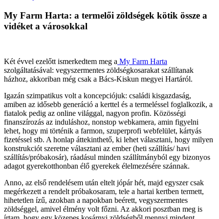
My Farm Harta: a termelői zöldségek kötik össze a
vidéket a városokkal
Két évvel ezelőtt ismerkedtem meg a
My Farm Harta
szolgáltatásával: vegyszermentes zöldségkosarakat szállítanak
házhoz, akkoriban még csak a Bács-Kiskun megyei Hartáról.
Igazán szimpatikus volt a koncepciójuk: családi kisgazdaság,
amiben az idősebb generáció a kerttel és a termeléssel foglalkozik, a
fiatalok pedig az online világgal, nagyon profin. Közösségi
finanszírozás az induláshoz, nonstop webkamera, amin figyelni
lehet, hogy mi történik a farmon, szuperprofi webfelület, kártyás
fizetéssel stb. A honlap áttekinthető, ki lehet választani, hogy milyen
konstrukciót szeretne választani az ember (heti szállítás/ havi
szállítás/próbakosár), ráadásul minden szállítmányból egy bizonyos
adagot gyerekotthonban élő gyerekek élelmezésére szánnak.
Anno, az első rendelésem után eltelt jópár hét, majd egyszer csak
megérkezett a rendelt próbakosaram, tele a hartai kertben termett,
hihetetlen ízű, azokban a napokban beérett, vegyszermentes
zöldséggel, amivel élmény volt főzni. Az akkori posztban meg is
írtam, hogy egy közepes kosárnyi zöldségből mennyi mindent