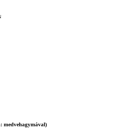
N
an: medvehagymával)