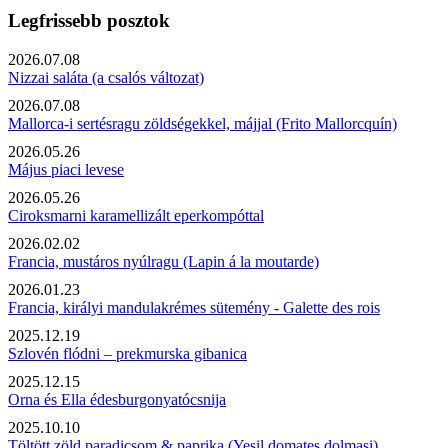
Legfrissebb posztok
2026.07.08
Nizzai saláta (a csalós változat)
2026.07.08
Mallorca-i sertésragu zöldségekkel, májjal (Frito Mallorcquín)
2026.05.26
Május piaci levese
2026.05.26
Ciroksmarni karamellizált eperkompóttal
2026.02.02
Francia, mustáros nyúlragu (Lapin á la moutarde)
2026.01.23
Francia, királyi mandulakrémes sütemény - Galette des rois
2025.12.19
Szlovén flódni – prekmurska gibanica
2025.12.15
Orna és Ella édesburgonyatócsnija
2025.10.10
Töltött zöld paradicsom & paprika (Yesil domates dolmasi)