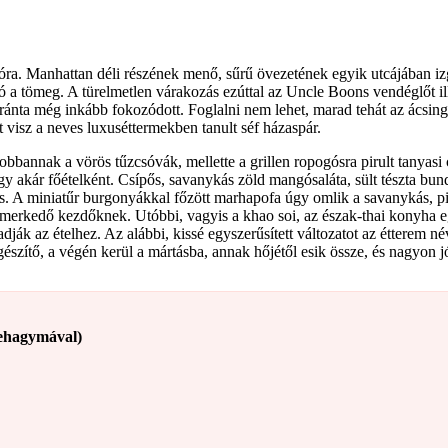
t óra. Manhattan déli részének menő, sűrű övezetének egyik utcájában i
 a tömeg. A türelmetlen várakozás ezúttal az Uncle Boons vendéglőt ille
ránta még inkább fokozódott. Foglalni nem lehet, marad tehát az ácsing
isz a neves luxuséttermekben tanult séf házaspár.
lobbannak a vörös tűzcsóvák, mellette a grillen ropogósra pirult tanyasi
gy akár főételként. Csípős, savanykás zöld mangósaláta, sült tészta bund
s. A miniatűr burgonyákkal főzött marhapofa úgy omlik a savanykás, pi
smerkedő kezdőknek. Utóbbi, vagyis a khao soi, az észak-thai konyha egyi
dják az ételhez. Az alábbi, kissé egyszerűsített változatot az étterem
észítő, a végén kerül a mártásba, annak hőjétől esik össze, és nagyon 
vehagymával)