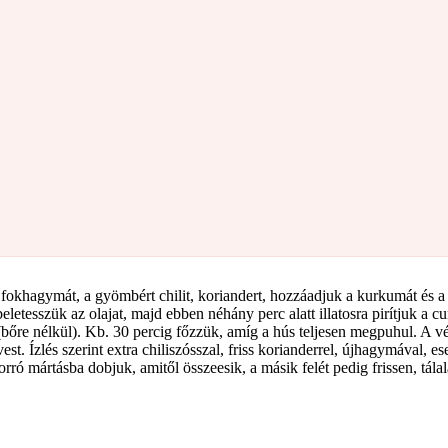
, fokhagymát, a gyömbért chilit, koriandert, hozzáadjuk a kurkumát és a
etesszük az olajat, majd ebben néhány perc alatt illatosra pirítjuk a cu
bőre nélkül). Kb. 30 percig főzzük, amíg a hús teljesen megpuhul. A vé
evest. Ízlés szerint extra chiliszósszal, friss korianderrel, újhagymával,
ró mártásba dobjuk, amitől összeesik, a másik felét pedig frissen, tálal