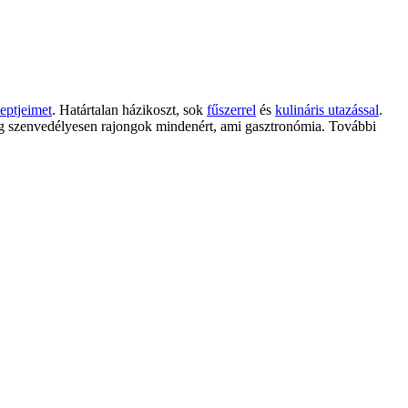
eptjeimet
. Határtalan házikoszt, sok
fűszerrel
és
kulináris utazással
.
g szenvedélyesen rajongok mindenért, ami gasztronómia. További