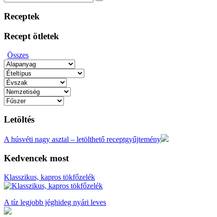
Search
for:
Receptek
Recept ötletek
Összes
Letöltés
A húsvéti nagy asztal – letölthető receptgyűjtemény
Kedvencek most
Klasszikus, kapros tökfőzelék
A tíz legjobb jéghideg nyári leves