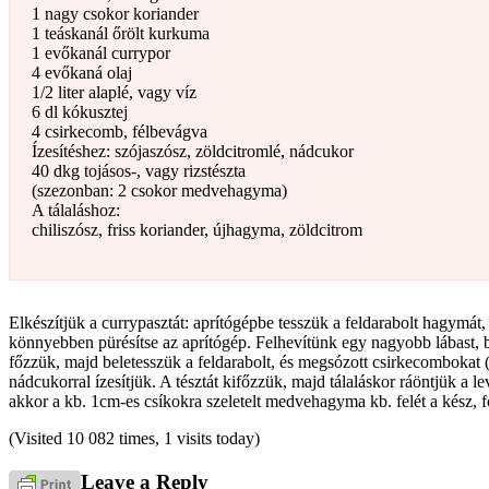
1 nagy csokor koriander
1 teáskanál őrölt kurkuma
1 evőkanál currypor
4 evőkaná olaj
1/2 liter alaplé, vagy víz
6 dl kókusztej
4 csirkecomb, félbevágva
Ízesítéshez: szójaszósz, zöldcitromlé, nádcukor
40 dkg tojásos-, vagy rizstészta
(szezonban: 2 csokor medvehagyma)
A tálaláshoz:
chiliszósz, friss koriander, újhagyma, zöldcitrom
Elkészítjük a currypasztát: aprítógépbe tesszük a feldarabolt hagymát
könnyebben pürésítse az aprítógép. Felhevítünk egy nagyobb lábast, bel
főzzük, majd beletesszük a feldarabolt, és megsózott csirkecombokat (
nádcukorral ízesítjük. A tésztát kifőzzük, majd tálaláskor ráöntjük a l
akkor a kb. 1cm-es csíkokra szeletelt medvehagyma kb. felét a kész, for
(Visited 10 082 times, 1 visits today)
Leave a Reply