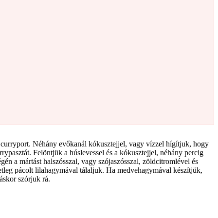
 curryport. Néhány evőkanál kókusztejjel, vagy vízzel hígítjuk, hogy
rrypasztát. Felöntjük a húslevessel és a kókusztejjel, néhány percig
gén a mártást halszósszal, vagy szójaszósszal, zöldcitromlével és
 esetleg pácolt lilahagymával tálaljuk. Ha medvehagymával készítjük,
áskor szórjuk rá.