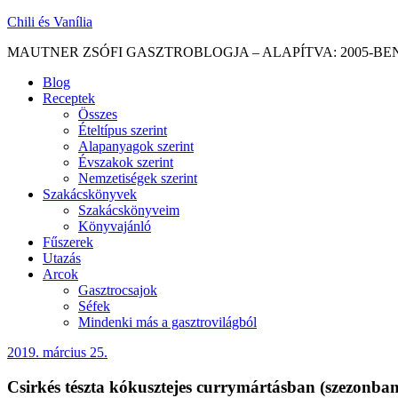
Skip
Chili és Vanília
to
MAUTNER ZSÓFI GASZTROBLOGJA – ALAPÍTVA: 2005-BE
content
Blog
Receptek
Összes
Ételtípus szerint
Alapanyagok szerint
Évszakok szerint
Nemzetiségek szerint
Szakácskönyvek
Szakácskönyveim
Könyvajánló
Fűszerek
Utazás
Arcok
Gasztrocsajok
Séfek
Mindenki más a gasztrovilágból
2019. március 25.
Csirkés tészta kókusztejes currymártásban (szezonb