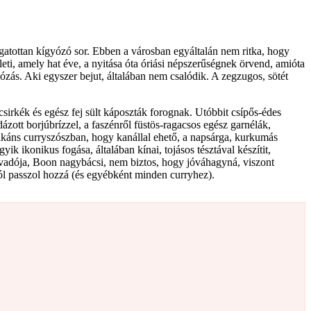
zgatottan kígyózó sor. Ebben a városban egyáltalán nem ritka, hogy
ti, amely hat éve, a nyitása óta óriási népszerűségnek örvend, amióta
ózás. Aki egyszer bejut, általában nem csalódik. A zegzugos, sötét
 csirkék és egész fej sült káposzták forognak. Utóbbit csípős-édes
ázott borjúbrízzel, a faszénről füstös-ragacsos egész garnélák,
káns curryszószban, hogy kanállal ehető, a napsárga, kurkumás
k ikonikus fogása, általában kínai, tojásos tésztával készítit,
 névadója, Boon nagybácsi, nem biztos, hogy jóváhagyná, viszont
jól passzol hozzá (és egyébként minden curryhez).