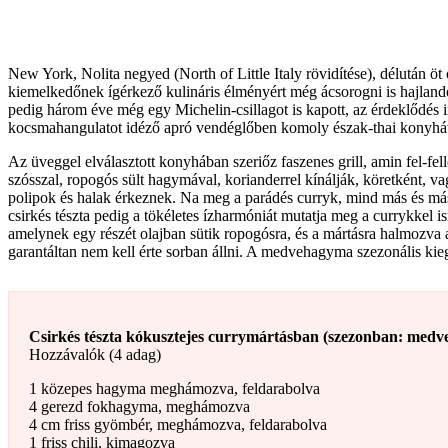
New York, Nolita negyed (North of Little Italy rövidítése), délután ö
kiemelkedőnek ígérkező kulináris élményért még ácsorogni is hajlandó
pedig három éve még egy Michelin-csillagot is kapott, az érdeklődés i
kocsmahangulatot idéző apró vendéglőben komoly észak-thai konyhát v
Az üveggel elválasztott konyhában szeriőz faszenes grill, amin fel-fel
szósszal, ropogós sült hagymával, korianderrel kínálják, köretként, va
polipok és halak érkeznek. Na meg a parádés curryk, mind más és má
csirkés tészta pedig a tökéletes ízharmóniát mutatja meg a currykkel i
amelynek egy részét olajban sütik ropogósra, és a mártásra halmozva a
garantáltan nem kell érte sorban állni. A medvehagyma szezonális kieg
Csirkés tészta kókusztejes currymártásban (szezonban: med
Hozzávalók (4 adag)
1 közepes hagyma meghámozva, feldarabolva
4 gerezd fokhagyma, meghámozva
4 cm friss gyömbér, meghámozva, feldarabolva
1 friss chili, kimagozva