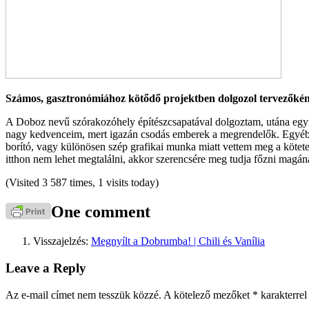
Számos, gasztronómiához kötődő projektben dolgozol tervezőként,
A Doboz nevű szórakozóhely építészcsapatával dolgoztam, utána egyi
nagy kedvenceim, mert igazán csodás emberek a megrendelők. Egyébkén
borító, vagy különösen szép grafikai munka miatt vettem meg a köte
itthon nem lehet megtalálni, akkor szerencsére meg tudja főzni magán
(Visited 3 587 times, 1 visits today)
One comment
Visszajelzés:
Megnyílt a Dobrumba! | Chili és Vanília
Leave a Reply
Az e-mail címet nem tesszük közzé.
A kötelező mezőket
*
karakterrel 