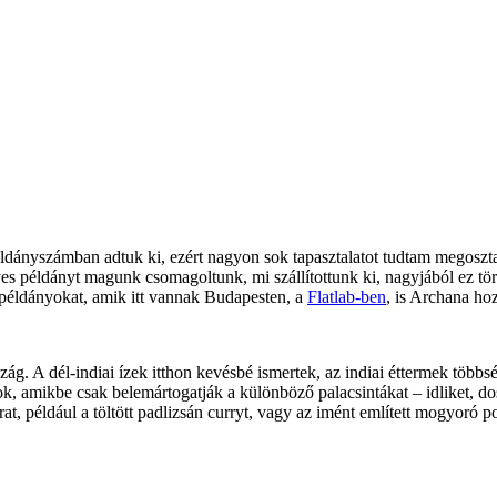
ldányszámban adtuk ki, ezért nagyon sok tapasztalatot tudtam megosztani
es példányt magunk csomagoltunk, mi szállítottunk ki, nagyjából ez tör
 a példányokat, amik itt vannak Budapesten, a
Flatlab-ben
, is Archana ho
A dél-indiai ízek itthon kevésbé ismertek, az indiai éttermek többség
, amikbe csak belemártogatják a különböző palacsintákat – idliket, do
rat, például a töltött padlizsán curryt, vagy az imént említett mogyoró