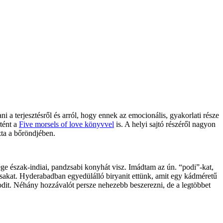
 a terjesztésről és arról, hogy ennek az emocionális, gyakorlati része
tént a
Five morsels of love könyvvel
is. A helyi sajtó részéről nagyon
zta a bőröndjében.
e észak-indiai, pandzsabi konyhát visz. Imádtam az ún. “podi”-kat,
sakat. Hyderabadban egyedülálló biryanit ettünk, amit egy kádméretű
 podit. Néhány hozzávalót persze nehezebb beszerezni, de a legtöbbet