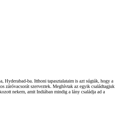
 Hyderabad-ba. Itthoni tapasztalataim is azt súgták, hogy a
tos záróvacsorát szerveztek. Meghívtak az egyik családtagjuk
ékozott nekem, amit Indiában mindig a lány családja ad a