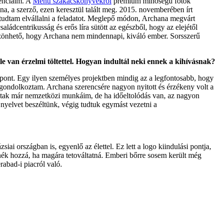
renciáim. A
Menü szakácskönyvekről
prémium minőségű fotók
na, a szerző, ezen keresztül talált meg. 2015. novemberében írt
 tudtam elvállalni a feladatot. Meglepő módon, Archana megvárt
ádcentrikusság és erős líra sütött az egészből, hogy az elejétől
köszönhető, hogy Archana nem mindennapi, kiváló ember. Sorsszerű
le van érzelmi töltettel. Hogyan indultál neki ennek a kihívásnak?
zpont. Egy ilyen személyes projektben mindig az a legfontosabb, hogy
 gondolkoztam. Archana szerencsére nagyon nyitott és érzékeny volt a
 Voltak már nemzetközi munkáim, de ha időeltolódás van, az nagyon
 nyelvet beszéltünk, végig tudtuk egymást vezetni a
i országban is, egyenlő az élettel. Ez lett a logo kiindulási pontja,
lnék hozzá, ha magára tetováltatná. Emberi bőrre sosem került még
abad-i piacról való.