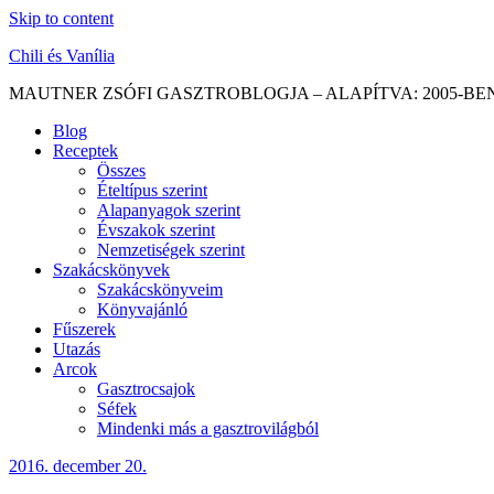
Skip to content
Chili és Vanília
MAUTNER ZSÓFI GASZTROBLOGJA – ALAPÍTVA: 2005-BE
Blog
Receptek
Összes
Ételtípus szerint
Alapanyagok szerint
Évszakok szerint
Nemzetiségek szerint
Szakácskönyvek
Szakácskönyveim
Könyvajánló
Fűszerek
Utazás
Arcok
Gasztrocsajok
Séfek
Mindenki más a gasztrovilágból
2016. december 20.