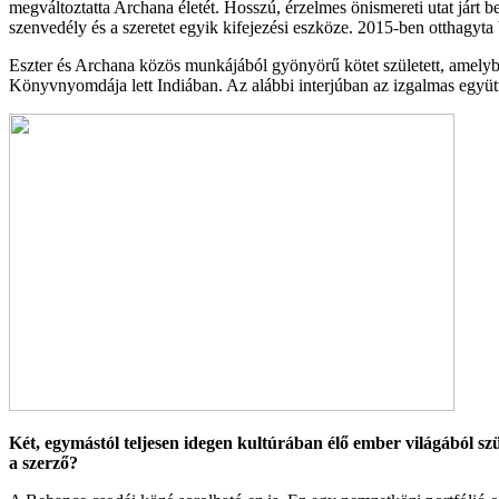
megváltoztatta Archana életét. Hosszú, érzelmes önismereti utat járt
szenvedély és a szeretet egyik kifejezési eszköze. 2015-ben otthagyta 
Eszter és Archana közös munkájából gyönyörű kötet született, amely
Könyvnyomdája lett Indiában. Az alábbi interjúban az izgalmas együt
Két, egymástól teljesen idegen kultúrában élő ember világából szü
a szerző?