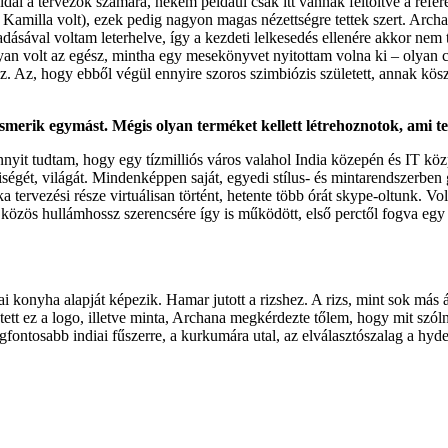
dal a tervezők számára, nekem például csak itt vannak feltöltve a refe
 Kamilla volt), ezek pedig nagyon magas nézettségre tettek szert. Archa
ásával voltam leterhelve, így a kezdeti lelkesedés ellenére akkor nem
 volt az egész, mintha egy mesekönyvet nyitottam volna ki – olyan csal
esz. Az, hogy ebből végül ennyire szoros szimbiózis született, annak 
smerik egymást. Mégis olyan terméket kellett létrehoznotok, ami te
nyit tudtam, hogy egy tízmilliós város valahol India közepén és IT kö
égét, világát. Mindenképpen saját, egyedi stílus- és mintarendszerben
a tervezési része virtuálisan történt, hetente több órát skype-oltunk.
A közös hullámhossz szerencsére így is működött, első perctől fogva egy
yha alapját képezik. Hamar jutott a rizshez. A rizs, mint sok más ázsia
etett ez a logo, illetve minta, Archana megkérdezte tőlem, hogy mit szó
ntosabb indiai fűszerre, a kurkumára utal, az elválasztószalag a hyder