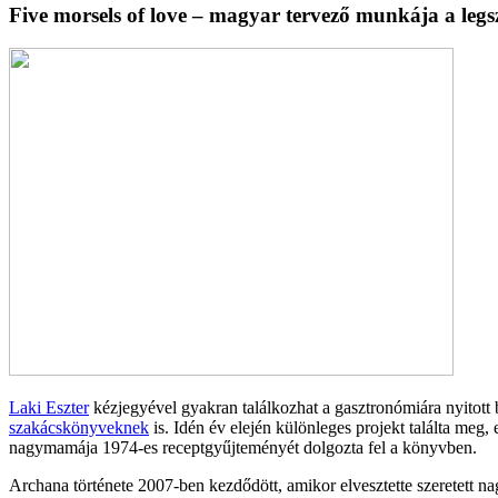
Five morsels of love – magyar tervező munkája a leg
Laki Eszter
kézjegyével gyakran találkozhat a gasztronómiára nyitott 
szakácskönyveknek
is. Idén év elején különleges projekt találta meg,
nagymamája 1974-es receptgyűjteményét dolgozta fel a könyvben.
Archana története 2007-ben kezdődött, amikor elvesztette szeretett n