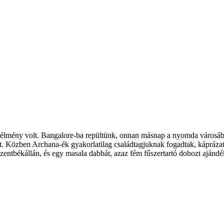
 élmény volt. Bangalore-ba repültünk, onnan másnap a nyomda városába,
ett. Közben Archana-ék gyakorlatilag családtagjuknak fogadtak, kápráza
Szentbékállán, és egy masala dabbát, azaz fém fűszertartó dobozt ajánd