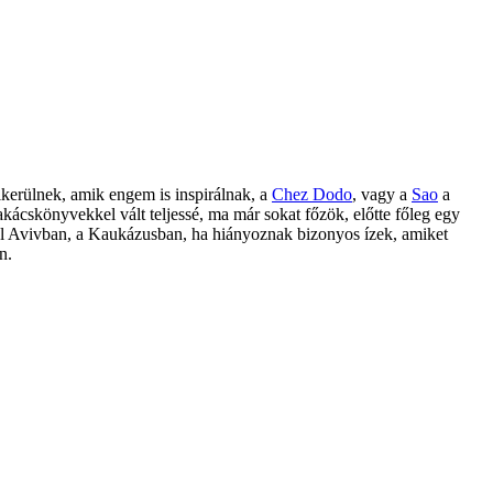
kerülnek, amik engem is inspirálnak, a
Chez Dodo
, vagy a
Sao
a
ácskönyvekkel vált teljessé, ma már sokat főzök, előtte főleg egy
el Avivban, a Kaukázusban, ha hiányoznak bizonyos ízek, amiket
n.