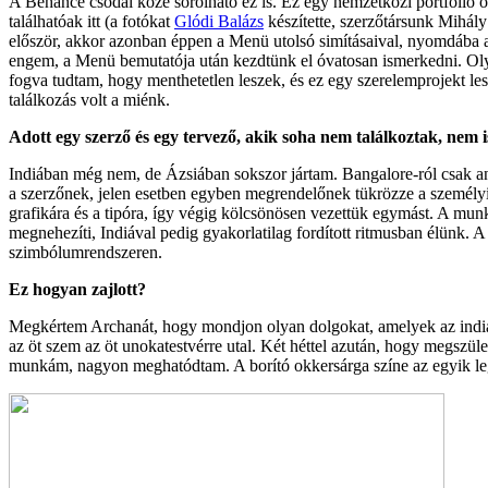
A Behance csodái közé sorolható ez is. Ez egy nemzetközi portfólió ol
találhatóak itt (a fotókat
Glódi Balázs
készítette, szerzőtársunk Mihály
először, akkor azonban éppen a Menü utolsó simításaival, nyomdába ad
engem, a Menü bemutatója után kezdtünk el óvatosan ismerkedni. Olyan
fogva tudtam, hogy menthetetlen leszek, és ez egy szerelemprojekt l
találkozás volt a miénk.
Adott egy szerző és egy tervező, akik soha nem találkoztak, nem i
Indiában még nem, de Ázsiában sokszor jártam. Bangalore-ról csak an
a szerzőnek, jelen esetben egyben megrendelőnek tükrözze a személyis
grafikára és a tipóra, így végig kölcsönösen vezettük egymást. A munk
megnehezíti, Indiával pedig gyakorlatilag fordított ritmusban élünk. 
szimbólumrendszeren.
Ez hogyan zajlott?
Megkértem Archanát, hogy mondjon olyan dolgokat, amelyek az indiai kon
az öt szem az öt unokatestvérre utal. Két héttel azután, hogy megszül
munkám, nagyon meghatódtam. A borító okkersárga színe az egyik legfo