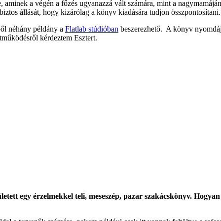
 be, aminek a végén a főzés ugyanazzá vált számára, mint a nagymamáján
biztos állását, hogy kizárólag a könyv kiadására tudjon összpontosítani.
ből néhány példány a
Flatlab stúdióban
beszerezhető. A könyv nyomdája
tműködésről kérdeztem Esztert.
letett egy érzelmekkel teli, meseszép, pazar szakácskönyv. Hogyan j