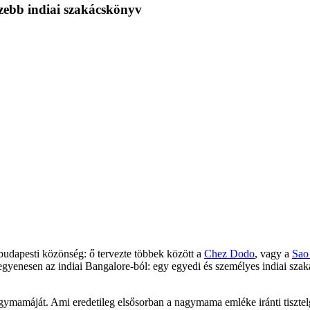
szebb indiai szakácskönyv
budapesti közönség: ő tervezte többek között a
Chez Dodo
, vagy a
Sao
 egyenesen az indiai Bangalore-ból: egy egyedi és személyes indiai szak
agymamáját. Ami eredetileg elsősorban a nagymama emléke iránti tisztelg