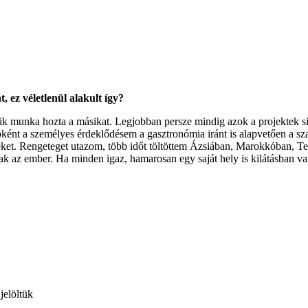
 ez véletlenül alakult így?
k munka hozta a másikat. Legjobban persze mindig azok a projektek si
t a személyes érdeklődésem a gasztronómia iránt is alapvetően a szak
teket. Rengeteget utazom, több időt töltöttem Ázsiában, Marokkóban, T
ak az ember. Ha minden igaz, hamarosan egy saját hely is kilátásban va
jelöltük