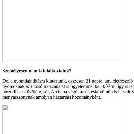
Személyesen nem is találkoztatok?
De, a nyomdaindításra kiutaztunk, összesen 21 napra, ami életreszóló
nyomdának az utolsó mozzanatát is figyelemmel kell kísérni, így is l
ötezerfős esküvőjére, sőt, Archana végül az én esküvőmön is itt volt 
menyasszonynak amolyan háztartási hozományként.