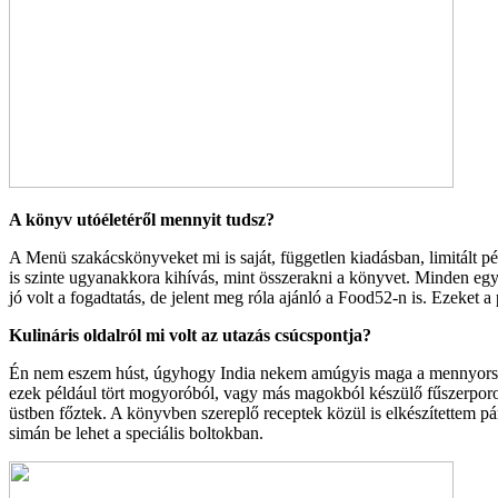
A könyv utóéletéről mennyit tudsz?
A Menü szakácskönyveket mi is saját, független kiadásban, limitált pé
is szinte ugyanakkora kihívás, mint összerakni a könyvet. Minden egy
jó volt a fogadtatás, de jelent meg róla ajánló a Food52-n is. Ezeket
Kulináris oldalról mi volt az utazás csúcspontja?
Én nem eszem húst, úgyhogy India nekem amúgyis maga a mennyország. 
ezek például tört mogyoróból, vagy más magokból készülő fűszerporok
üstben főztek. A könyvben szereplő receptek közül is elkészítettem pá
simán be lehet a speciális boltokban.