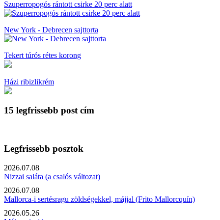
Szuperropogós rántott csirke 20 perc alatt
New York - Debrecen sajttorta
Tekert túrós rétes korong
Házi ribizlikrém
15 legfrissebb post cím
Legfrissebb posztok
2026.07.08
Nizzai saláta (a csalós változat)
2026.07.08
Mallorca-i sertésragu zöldségekkel, májjal (Frito Mallorcquín)
2026.05.26