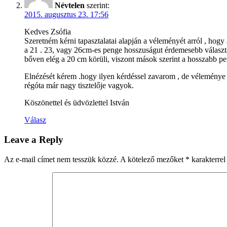
Névtelen
szerint:
2015. augusztus 23. 17:56
Kedves Zsófia
Szeretném kérni tapasztalatai alapján a véleményét arról , hogy
a 21 . 23, vagy 26cm-es penge hosszuságut érdemesebb választan
bőven elég a 20 cm körüli, viszont mások szerint a hosszabb pe
Elnézését kérem .hogy ilyen kérdéssel zavarom , de véleménye
régóta már nagy tisztelője vagyok.
Köszönettel és üdvözlettel István
Válasz
Leave a Reply
Az e-mail címet nem tesszük közzé.
A kötelező mezőket
*
karakterrel 