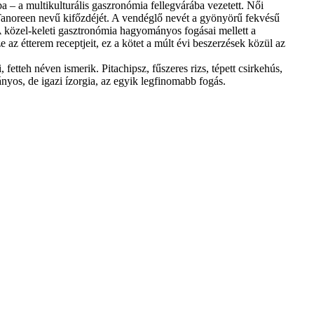
a – a multikulturális gaszronómia fellegvárába vezetett. Női
a Tanoreen nevű kifőzdéjét. A vendéglő nevét a gyönyörű fekvésű
. A közel-keleti gasztronómia hagyományos fogásai mellett a
e az étterem receptjeit, ez a kötet a múlt évi beszerzések közül az
 fetteh néven ismerik. Pitachipsz, fűszeres rizs, tépett csirkehús,
ányos, de igazi ízorgia, az egyik legfinomabb fogás.