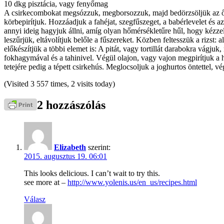
10 dkg pisztácia, vagy fenyőmag
A csirkecombokat megsózzuk, megborsozzuk, majd bedörzsöljük az őrölt
körbepirítjuk. Hozzáadjuk a fahéjat, szegfűszeget, a babérlevelet és az
annyi ideig hagyjuk állni, amíg olyan hőmérsékletűre hűl, hogy kézzel l
leszűrjük, eltávolítjuk belőle a fűszereket. Közben feltesszük a rizst:
előkészítjük a többi elemet is: A pitát, vagy tortillát darabokra vágju
fokhagymával és a tahinivel. Végül olajon, vagy vajon megpirítjuk a hámoz
tetejére pedig a tépett csirkehús. Meglocsoljuk a joghurtos öntettel, v
(Visited 3 557 times, 2 visits today)
2 hozzászólás
Elizabeth
szerint:
2015. augusztus 19. 06:01
This looks delicious. I can’t wait to try this.
see more at –
http://www.yolenis.us/en_us/recipes.html
Válasz