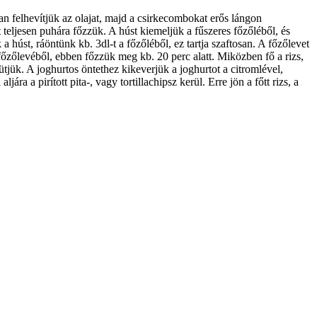
n felhevítjük az olajat, majd a csirkecombokat erős lángon
t teljesen puhára főzzük. A húst kiemeljük a fűszeres főzőléből, és
 húst, ráöntünk kb. 3dl-t a főzőléből, ez tartja szaftosan. A főzőlevet
s főzőlevéből, ebben főzzük meg kb. 20 perc alatt. Miközben fő a rizs,
ütjük. A joghurtos öntethez kikeverjük a joghurtot a citromlével,
ra a pirított pita-, vagy tortillachipsz kerül. Erre jön a főtt rizs, a