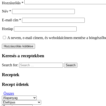
Hozzászólás
*
Név
*
E-mail cím
*
Honlap
A nevem, e-mail címem, és weboldalcímem mentése a böngészőb
Keresés a receptekben
Search for:
Search
Receptek
Recept ötletek
Összes