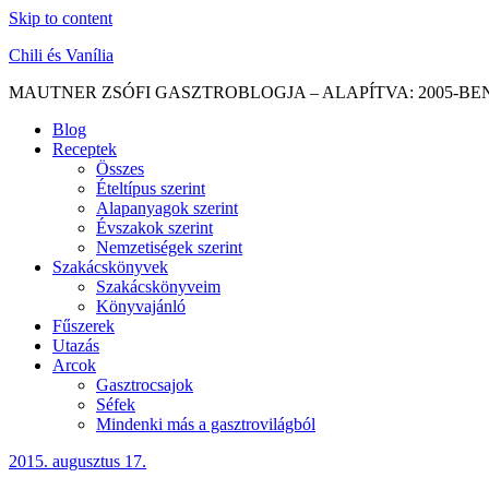
Skip to content
Chili és Vanília
MAUTNER ZSÓFI GASZTROBLOGJA – ALAPÍTVA: 2005-BE
Blog
Receptek
Összes
Ételtípus szerint
Alapanyagok szerint
Évszakok szerint
Nemzetiségek szerint
Szakácskönyvek
Szakácskönyveim
Könyvajánló
Fűszerek
Utazás
Arcok
Gasztrocsajok
Séfek
Mindenki más a gasztrovilágból
2015. augusztus 17.