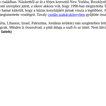
ab családban. Názáretből az út a férjen keresztül New Yorkba, Brooklynb
ponti szerephez jutott, a sikere akkora volt, hogy 1998-ban megnyitott
, de hamar kiderült, hogy a házias konyhájáért járnak vissza a legtöbben
 megismertette vendégeit. Tavaly
csodás szakácskönyvben
gyűjtötte össz
ia, Libanon, Izrael, Palesztina, Jordánia területe) más szegleteiben fetti,
gvak. Minden íz összeolvad, a pitát átitaja a szaft és az öntet. Nem látv
 fatteh)