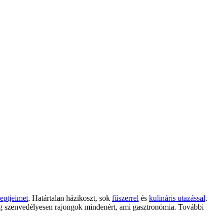
eptjeimet
. Határtalan házikoszt, sok
fűszerrel
és
kulináris utazással
.
g szenvedélyesen rajongok mindenért, ami gasztronómia. További