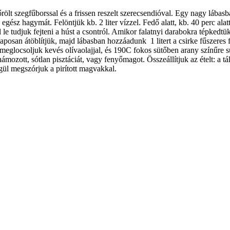
 szegfűborssal és a frissen reszelt szerecsendióval. Egy nagy lábasba
 egész hagymát. Felöntjük kb. 2 liter vízzel. Fedő alatt, kb. 40 perc alat
e tudjuk fejteni a húst a csontról. Amikor falatnyi darabokra tépkedtük a
 alaposan átöblítjük, majd lábasban hozzáadunk 1 litert a csirke fűszere
k, meglocsoljuk kevés olívaolajjal, és 190C fokos sütőben arany színűre s
ott, sótlan pisztáciát, vagy fenyőmagot. Összeállítjuk az ételt: a tál aljá
égül megszórjuk a pirított magvakkal.