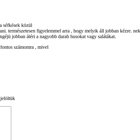
 a séfkések közül
i. természetesen figyelemmel arra , hogy melyik áll jobban kézre. neke
ngéjü jobban átéri a nagyobb darab husokat vagy salátákat.
 fontos számomra , mivel
jelöltük