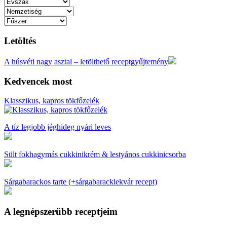
Letöltés
A húsvéti nagy asztal – letölthető receptgyűjtemény
Kedvencek most
Klasszikus, kapros tökfőzelék
A tíz legjobb jéghideg nyári leves
Sült fokhagymás cukkinikrém & lestyános cukkinicsorba
Sárgabarackos tarte (+sárgabaracklekvár recept)
A legnépszerűbb receptjeim