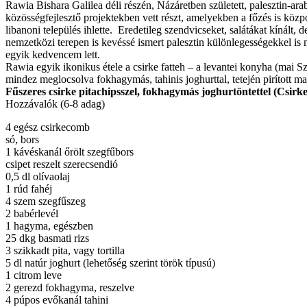
Rawia Bishara Galilea déli részén, Názáretben született, palesztin-ar
közösségfejlesztő projektekben vett részt, amelyekben a főzés is köz
libanoni település ihlette. Eredetileg szendvicseket, salátákat kínált
nemzetközi terepen is kevéssé ismert palesztin különlegességekkel is
egyik kedvencem lett.
Rawia egyik ikonikus étele a csirke fatteh – a levantei konyha (mai Szír
mindez meglocsolva fokhagymás, tahinis joghurttal, tetején pirított ma
Fűszeres csirke pitachipsszel, fokhagymás joghurtöntettel (Csirke
Hozzávalók (6-8 adag)
4 egész csirkecomb
só, bors
1 kávéskanál őrölt szegfűbors
csipet reszelt szerecsendió
0,5 dl olívaolaj
1 rúd fahéj
4 szem szegfűszeg
2 babérlevél
1 hagyma, egészben
25 dkg basmati rizs
3 szikkadt pita, vagy tortilla
5 dl natúr joghurt (lehetőség szerint török típusú)
1 citrom leve
2 gerezd fokhagyma, reszelve
4 púpos evőkanál tahini