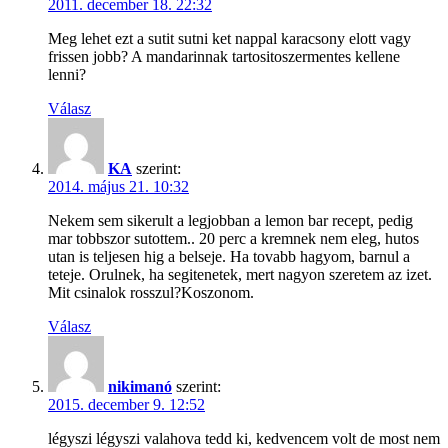
2011. december 18. 22:32
Meg lehet ezt a sutit sutni ket nappal karacsony elott vagy
frissen jobb? A mandarinnak tartositoszermentes kellene
lenni?
Válasz
KA
szerint:
2014. május 21. 10:32
Nekem sem sikerult a legjobban a lemon bar recept, pedig
mar tobbszor sutottem.. 20 perc a kremnek nem eleg, hutos
utan is teljesen hig a belseje. Ha tovabb hagyom, barnul a
teteje. Orulnek, ha segitenetek, mert nagyon szeretem az izet.
Mit csinalok rosszul?Koszonom.
Válasz
nikimanó
szerint:
2015. december 9. 12:52
légyszi légyszi valahova tedd ki, kedvencem volt de most nem