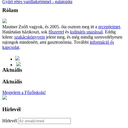
Gyűrt rétes vaníliakrémmel - galatopita
Rólam
Mautner Zsófi vagyok, és 2005. óta osztom meg itt a
receptjeimet
.
Határtalan házikoszt, sok
fűszerrel
és
kulináris utazással
. Eddig
kilenc
szakácskönyvem
jelent meg, és még mindig szenvedélyesen
rajongok mindenért, ami gasztronómia. További
információ és
kapcsolat
.
Aktuális
Aktuális
Megjelent a Főzőiskola!
Hírlevél
Hírlevél