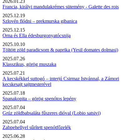
2026.01.23
Francia, királyi mandulakrémes sütemény - Galette des rois
2025.12.19
Szlovén flódni – prekmurska gibanica
2025.12.15
Orna és Ella édesburgonyatócsnija
2025.10.10
Töltött zöld paradicsom & paprika (Yesil domates dolmasi)
2025.07.26
Klasszikus, görög muszaka
2025.07.21
A kecskékkel suttogó – interjú Csirmaz Istvánnal, a Zámori
kecskesajt sajtmesterével
2025.07.18
Spanakopita – görög spenótos lepény
2025.07.04
Grúz zöldbabsaláta fűszeres dióval (Lobio satsivi)
2025.07.04
Zabpehellyel sűrített spenótfőzelék
2025.06.28