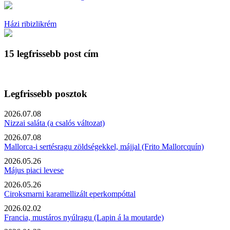
Házi ribizlikrém
15 legfrissebb post cím
Legfrissebb posztok
2026.07.08
Nizzai saláta (a csalós változat)
2026.07.08
Mallorca-i sertésragu zöldségekkel, májjal (Frito Mallorcquín)
2026.05.26
Május piaci levese
2026.05.26
Ciroksmarni karamellizált eperkompóttal
2026.02.02
Francia, mustáros nyúlragu (Lapin á la moutarde)