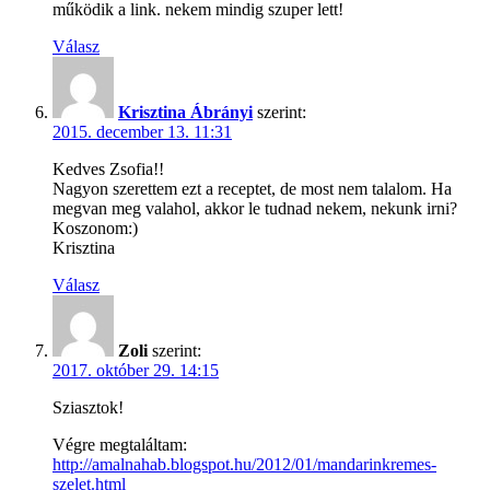
működik a link. nekem mindig szuper lett!
Válasz
Krisztina Ábrányi
szerint:
2015. december 13. 11:31
Kedves Zsofia!!
Nagyon szerettem ezt a receptet, de most nem talalom. Ha
megvan meg valahol, akkor le tudnad nekem, nekunk irni?
Koszonom:)
Krisztina
Válasz
Zoli
szerint:
2017. október 29. 14:15
Sziasztok!
Végre megtaláltam:
http://amalnahab.blogspot.hu/2012/01/mandarinkremes-
szelet.html