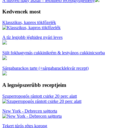
A húsvéti nagy asztal – letölthető receptgyűjtemény
Kedvencek most
Klasszikus, kapros tökfőzelék
A tíz legjobb jéghideg nyári leves
Sült fokhagymás cukkinikrém & lestyános cukkinicsorba
Sárgabarackos tarte (+sárgabaracklekvár recept)
A legnépszerűbb receptjeim
Szuperropogós rántott csirke 20 perc alatt
New York - Debrecen sajttorta
Tekert túrós rétes korong