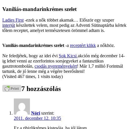
Vaníliás-mandarinkrémes szelet
Ladies First
-ezek a nők többet akarnak… Először egy szuper
interjút
készítettek velem, most pedig az Adventi Sütinaptárba kértek
tőlem receptet, amelyet természetesen örömmel adtam is.
Vaníliás-mandarinkrémes szelet
-a
receptért klikk
a nőkhöz.
Ne feledjétek, hogy az idei évi
Sok Kicsi
akción még december 14-
ig lehet venni az ezerforintos sorsjegyeket a fantasztikus
gasztrotombolán,
csodás nyereményekért
! Már 1,7 millió Forintnál
tartunk, de jó lenne még a végére beerősíteni!
(Visited 467 times, 1 visits today)
7 hozzászólás
Nóri
szerint:
2011. december 12. 10:35
Ez a ribizlikrémes kistesója, ha jól látom.