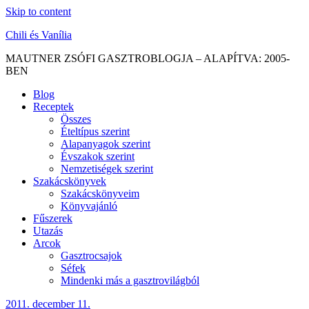
Skip to content
Chili és Vanília
MAUTNER ZSÓFI GASZTROBLOGJA – ALAPÍTVA: 2005-
BEN
Blog
Receptek
Összes
Ételtípus szerint
Alapanyagok szerint
Évszakok szerint
Nemzetiségek szerint
Szakácskönyvek
Szakácskönyveim
Könyvajánló
Fűszerek
Utazás
Arcok
Gasztrocsajok
Séfek
Mindenki más a gasztrovilágból
2011. december 11.