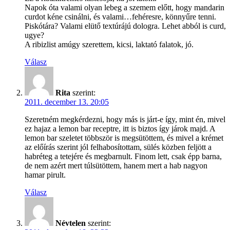
Napok óta valami olyan lebeg a szemem előtt, hogy mandarin
curdot kéne csinálni, és valami…fehéresre, könnyűre tenni.
Piskótára? Valami elütő textúrájú dologra. Lehet abból is curd,
ugye?
A ribizlist amúgy szerettem, kicsi, laktató falatok, jó.
Válasz
Rita
szerint:
2011. december 13. 20:05
Szeretném megkérdezni, hogy más is járt-e így, mint én, mivel
ez hajaz a lemon bar receptre, itt is biztos így járok majd. A
lemon bar szeletet többször is megsütöttem, és mivel a krémet
az előírás szerint jól felhabosítottam, sülés közben feljött a
habréteg a tetejére és megbarnult. Finom lett, csak épp barna,
de nem azért mert túlsütöttem, hanem mert a hab nagyon
hamar pirult.
Válasz
Névtelen
szerint: