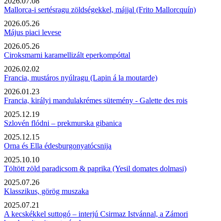
2026.07.08
Mallorca-i sertésragu zöldségekkel, májjal (Frito Mallorcquín)
2026.05.26
Május piaci levese
2026.05.26
Ciroksmarni karamellizált eperkompóttal
2026.02.02
Francia, mustáros nyúlragu (Lapin á la moutarde)
2026.01.23
Francia, királyi mandulakrémes sütemény - Galette des rois
2025.12.19
Szlovén flódni – prekmurska gibanica
2025.12.15
Orna és Ella édesburgonyatócsnija
2025.10.10
Töltött zöld paradicsom & paprika (Yesil domates dolmasi)
2025.07.26
Klasszikus, görög muszaka
2025.07.21
A kecskékkel suttogó – interjú Csirmaz Istvánnal, a Zámori