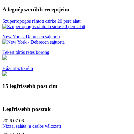
A legnépszerűbb receptjeim
Szuperropogós rántott csirke 20 perc alatt
New York - Debrecen sajttorta
Tekert túrós rétes korong
Házi ribizlikrém
15 legfrissebb post cím
Legfrissebb posztok
2026.07.08
Nizzai saláta (a csalós változat)