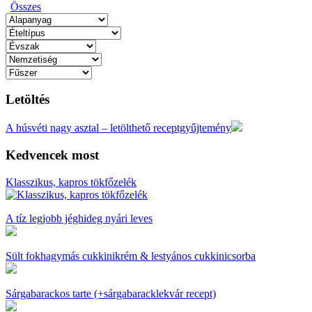
Összes
Letöltés
A húsvéti nagy asztal – letölthető receptgyűjtemény
Kedvencek most
Klasszikus, kapros tökfőzelék
A tíz legjobb jéghideg nyári leves
Sült fokhagymás cukkinikrém & lestyános cukkinicsorba
Sárgabarackos tarte (+sárgabaracklekvár recept)