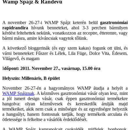
Wamp Spájz & Randevú
A november 26-27-i WAMP Spájz keterén belül
gasztronómiai
rapidrandira
hívunk benneteket, ahol 3-3 percben bármilyen
kérdést feltehettek nekünk, vonatkozzon az receptre, étteremre, vagy
bármi másra, amire kíváncsiak vagytok tőlünk.
A következő bloggerinák (és egy szem kakas) fogunk ott ülni, és
várni benneteket: Fűszer és Lélek, Lila Füge, Dolce Vita, Édesem,
Világevő, és magam
I
dőpont: 2011. November 27., vasárnap, 15.00 óra
Helyszín: Millenáris, B épület
November 26-27-én a hagyományos WAMP átadja a helyét a
WAMP Spájznak
. A kézműves gasztronómiai vásár olyan lesz, mint
a jól ismert design vásár, csak éppen gasztronómiai termékekre
hangolva: olyan kézművesek és kereskedők árulják majd
termékeiket, akik nem csak a minőségre és az egyediségre helyezik
a hangsúlyt, hanem fontosnak tartják, hogy termékeik arculata és
ötletessége is felkeltse a vásárlók érdeklődését.
A WAMP Spájz kamrapolcait csokoldék, trüffelek, bonbonok,