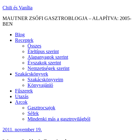
Skip
Chili és Vanília
to
MAUTNER ZSÓFI GASZTROBLOGJA – ALAPÍTVA: 2005-
content
BEN
Blog
Receptek
Összes
Ételtípus szerint
Alapanyagok szerint
Évszakok szerint
Nemzetiségek szerint
Szakácskönyvek
Szakácskönyveim
Könyvajánló
Fűszerek
Utazás
Arcok
Gasztrocsajok
Séfek
Mindenki más a gasztrovilágból
2011. november 19.