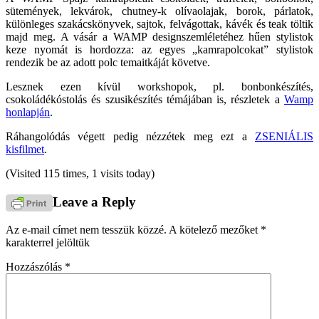
sütemények, lekvárok, chutney-k olívaolajak, borok, párlatok,
különleges szakácskönyvek, sajtok, felvágottak, kávék és teak töltik
majd meg. A vásár a WAMP designszemléletéhez hűen stylistok
keze nyomát is hordozza: az egyes „kamrapolcokat” stylistok
rendezik be az adott polc temaitkáját követve.
Lesznek ezen kívül workshopok, pl. bonbonkészítés,
csokoládékóstolás és szusikészítés témájában is, részletek a
Wamp
honlapján
.
Ráhangolódás végett pedig nézzétek meg ezt a
ZSENIÁLIS
kisfilmet
.
(Visited 115 times, 1 visits today)
Leave a Reply
Az e-mail címet nem tesszük közzé.
A kötelező mezőket
*
karakterrel jelöltük
Hozzászólás
*