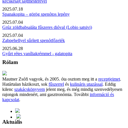
kecskesajt sajtmesterével
2025.07.18
Spanakopita – görög spenótos lepény
2025.07.04
Grúz zöldbabsaláta fűszeres dióval (Lobio satsivi)
2025.07.04
Zabpehellyel sűrített spenótfőzelék
2025.06.28
Gyűrt rétes vaníliakrémmel - galatopita
Rólam
Mautner Zsófi vagyok, és 2005. óta osztom meg itt a
receptjeimet
.
Határtalan házikoszt, sok
fűszerrel
és
kulináris utazással
. Eddig
kilenc
szakácskönyvem
jelent meg, és még mindig szenvedélyesen
rajongok mindenért, ami gasztronómia. További
információ és
kapcsolat
.
Aktuális