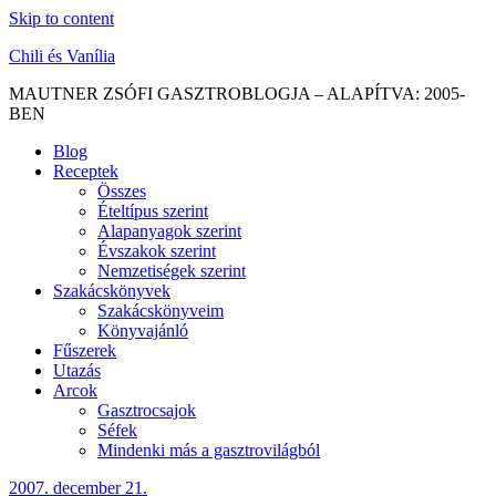
Skip to content
Chili és Vanília
MAUTNER ZSÓFI GASZTROBLOGJA – ALAPÍTVA: 2005-
BEN
Blog
Receptek
Összes
Ételtípus szerint
Alapanyagok szerint
Évszakok szerint
Nemzetiségek szerint
Szakácskönyvek
Szakácskönyveim
Könyvajánló
Fűszerek
Utazás
Arcok
Gasztrocsajok
Séfek
Mindenki más a gasztrovilágból
2007. december 21.