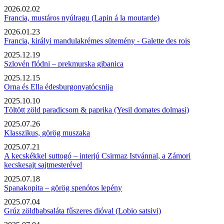
2026.02.02
Francia, mustáros nyúlragu (Lapin á la moutarde)
2026.01.23
Francia, királyi mandulakrémes sütemény - Galette des rois
2025.12.19
Szlovén flódni – prekmurska gibanica
2025.12.15
Orna és Ella édesburgonyatócsnija
2025.10.10
Töltött zöld paradicsom & paprika (Yesil domates dolmasi)
2025.07.26
Klasszikus, görög muszaka
2025.07.21
A kecskékkel suttogó – interjú Csirmaz Istvánnal, a Zámori
kecskesajt sajtmesterével
2025.07.18
Spanakopita – görög spenótos lepény
2025.07.04
Grúz zöldbabsaláta fűszeres dióval (Lobio satsivi)