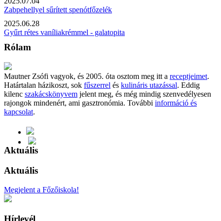
2025.07.04
Zabpehellyel sűrített spenótfőzelék
2025.06.28
Gyűrt rétes vaníliakrémmel - galatopita
Rólam
Mautner Zsófi vagyok, és 2005. óta osztom meg itt a
receptjeimet
.
Határtalan házikoszt, sok
fűszerrel
és
kulináris utazással
. Eddig
kilenc
szakácskönyvem
jelent meg, és még mindig szenvedélyesen
rajongok mindenért, ami gasztronómia. További
információ és
kapcsolat
.
Aktuális
Aktuális
Megjelent a Főzőiskola!
Hírlevél