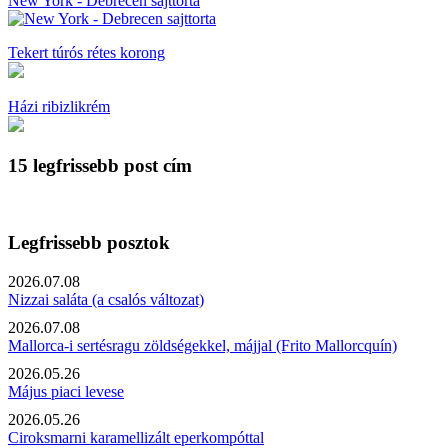
New York - Debrecen sajttorta
Tekert túrós rétes korong
Házi ribizlikrém
15 legfrissebb post cím
Legfrissebb posztok
2026.07.08
Nizzai saláta (a csalós változat)
2026.07.08
Mallorca-i sertésragu zöldségekkel, májjal (Frito Mallorcquín)
2026.05.26
Május piaci levese
2026.05.26
Ciroksmarni karamellizált eperkompóttal