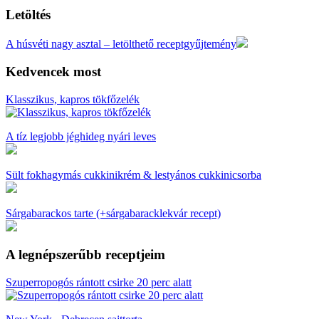
Letöltés
A húsvéti nagy asztal – letölthető receptgyűjtemény
Kedvencek most
Klasszikus, kapros tökfőzelék
A tíz legjobb jéghideg nyári leves
Sült fokhagymás cukkinikrém & lestyános cukkinicsorba
Sárgabarackos tarte (+sárgabaracklekvár recept)
A legnépszerűbb receptjeim
Szuperropogós rántott csirke 20 perc alatt