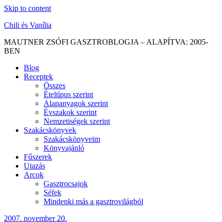
Skip to content
Chili és Vanília
MAUTNER ZSÓFI GASZTROBLOGJA – ALAPÍTVA: 2005-
BEN
Blog
Receptek
Összes
Ételtípus szerint
Alapanyagok szerint
Évszakok szerint
Nemzetiségek szerint
Szakácskönyvek
Szakácskönyveim
Könyvajánló
Fűszerek
Utazás
Arcok
Gasztrocsajok
Séfek
Mindenki más a gasztrovilágból
2007. november 20.