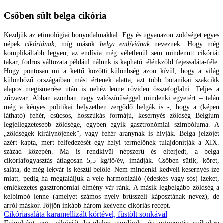
Csőben sült belga cikória
Kezdjük az etimológiai bonyodalmakkal. Egy és ugyanazon zöldséget egyes
népek
cikóriának
, míg mások
belga endíviának
neveznek. Hogy még
komplikáltabb legyen, az endívia még véletlenül sem mindenütt cikóriát
takar, fodros változata például nálunk is kapható: élénkzöld fejessaláta-féle.
Hogy pontosan mi a kettő közötti különbség azon kívül, hogy a világ
különböző országaiban mást értenek alatta, azt több botanikai szakcikk
alapos megismerése után is nehéz lenne röviden összefoglalni. Teljes a
zűrzavar. Abban azonban nagy valószínűséggel mindenki egyetért – talán
még a kényes politikai helyzetben vergődő belgák is -, hogy a (képen
látható) fehér, csúcsos, hosszúkás formájú, kesernyés zöldség Belgium
legjellegzetesebb zöldsége, egyben egyik gasztronómiai szimbóluma. A
„zöldségek királynőjének”, vagy fehér aranynak is hívják. Belga jelzőjét
azért kapta, mert felfedezését egy helyi termelőnek tulajdonítják a XIX.
század közepén. Ma is rendkívül népszerű és elterjedt, a belga
cikóriafogyasztás átlagosan 5,5 kg/fő/év, imádják. Csőben sütik, köret,
saláta, de még lekvár is készül belőle. Nem mindenki kedveli kesernyés íze
miatt, pedig ha megtaláljuk a vele harmonizáló (édeskés vagy sós) ízeket,
emlékezetes gasztronómiai élmény vár ránk. A másik legbelgább zöldség a
kelbimbó lenne (amelyet számos nyelv brüsszeli káposztának nevez), de
arról máskor. Jöjjön inkább három kedvenc cikóriás recept.
Cikóriasaláta karamellizált körtével, füstölt sonkával
Fejenként egy cikóriát levelekre szedünk, és egycentis csíkokra