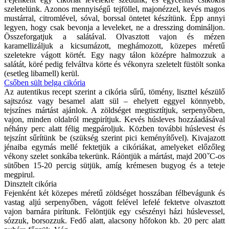
szeletelünk. Azonos mennyiségű tejföllel, majonézzel, kevés magos
mustárral, citromlével, sóval, borssal öntetet készítünk. Épp annyi
legyen, hogy csak bevonja a leveleket, ne a dresszing domináljon.
Összeforgatjuk a salátával. Olvasztott vajon és mézen
karamellizáljuk a kicsumázott, meghámozott, közepes méretű
szeletekre vágott körtét. Egy nagy tálon középre halmozzuk a
salátát, köré pedig felváltva körte és vékonyra szeletelt füstölt sonka
(esetleg libamell) kerül.
Csőben sült belga cikória
Az autentikus recept szerint a cikória sűrű, tömény, liszttel készülő
sajtszósz vagy besamel alatt sül – ehelyett eggyel könnyebb,
tejszínes mártást ajánlok. A zöldséget megtisztítjuk, serpenyőben,
vajon, minden oldalról megpirítjuk. Kevés húsleves hozzáadásával
néhány perc alatt félig megpároljuk. Közben további húslevest és
tejszínt sűrítünk be (szükség szerint pici keményítővel). Kivajazott
jénaiba egymás mellé fektetjük a cikóriákat, amelyeket előzőleg
vékony szelet sonkába tekerünk. Ráöntjük a mártást, majd 200ˇC-os
sütőben 15-20 percig sütjük, amíg krémesen bugyog és a teteje
megpirul.
Dinsztelt cikória
Fejenként két közepes méretű zöldséget hosszában félbevágunk és
vastag aljú serpenyőben, vágott felével lefelé fektetve olvasztott
vajon barnára pirítunk. Felöntjük egy csészényi házi húslevessel,
sózzuk, borsozzuk. Fedő alatt, alacsony hőfokon kb. 20 perc alatt