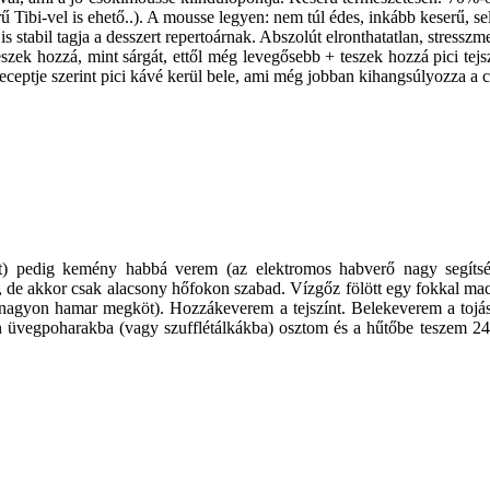
 Tibi-vel is ehető..). A mousse legyen: nem túl édes, inkább keserű, s
stabil tagja a desszert repertoárnak. Abszolút elronthatatlan, stresszme
eszek hozzá, mint sárgát, ettől még levegősebb + teszek hozzá pici tejs
receptje szerint pici kávé kerül bele, ami még jobban kihangsúlyozza a c
yet) pedig kemény habbá verem (az elektromos habverő nagy segítsé
, de akkor csak alacsony hőfokon szabad. Vízgőz fölött egy fokkal mac
r nagyon hamar megköt). Hozzákeverem a tejszínt. Belekeverem a tojás
 üvegpoharakba (vagy szufflétálkákba) osztom és a hűtőbe teszem 24 ó