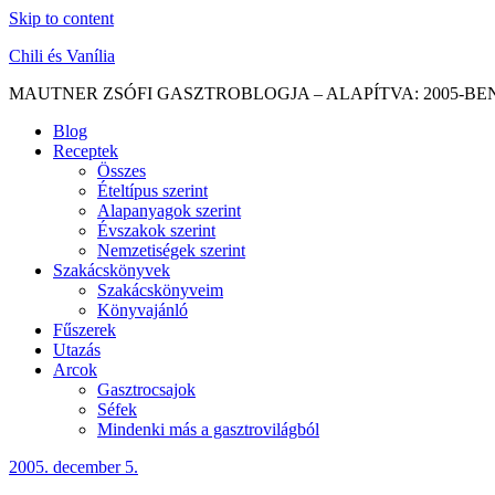
Skip to content
Chili és Vanília
MAUTNER ZSÓFI GASZTROBLOGJA – ALAPÍTVA: 2005-BE
Blog
Receptek
Összes
Ételtípus szerint
Alapanyagok szerint
Évszakok szerint
Nemzetiségek szerint
Szakácskönyvek
Szakácskönyveim
Könyvajánló
Fűszerek
Utazás
Arcok
Gasztrocsajok
Séfek
Mindenki más a gasztrovilágból
2005. december 5.