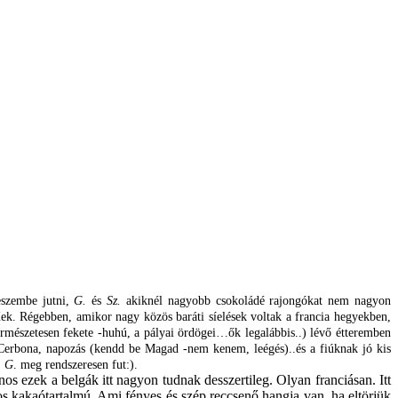
eszembe jutni,
G.
és
Sz.
akiknél nagyobb csokoládé rajongókat nem nagyon
. Régebben, amikor nagy közös baráti síelések voltak a francia hegyekben,
ermészetesen fekete -huhú, a pályai ördögei…ők legalábbis..) lévő étteremben
 Cerbona, napozás (kendd be Magad -nem kenem, leégés)..és a fiúknak jó kis
,
G
. meg rendszeresen fut:).
s ezek a belgák itt nagyon tudnak desszertileg. Olyan franciásan. Itt
 kakaótartalmú. Ami fényes és szép reccsenő hangja van, ha eltörjük