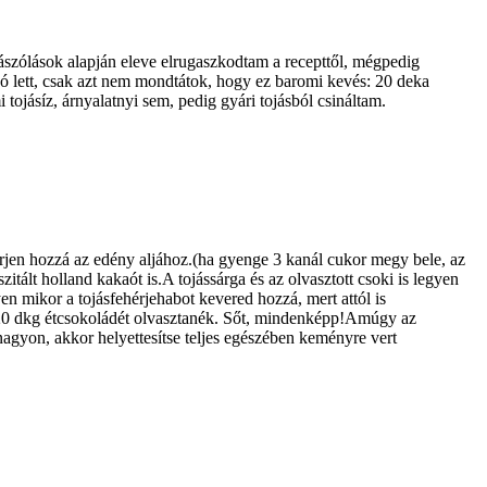
zászólások alapján eleve elrugaszkodtam a recepttől, mégpedig
 jó lett, csak azt nem mondtátok, hogy ez baromi kevés: 20 deka
ojásíz, árnyalatnyi sem, pedig gyári tojásból csináltam.
érjen hozzá az edény aljához.(ha gyenge 3 kanál cukor megy bele, az
tált holland kakaót is.A tojássárga és az olvasztott csoki is legyen
en mikor a tojásfehérjehabot kevered hozzá, mert attól is
 20 dkg étcsokoládét olvasztanék. Sőt, mindenképp!Amúgy az
nagyon, akkor helyettesítse teljes egészében keményre vert