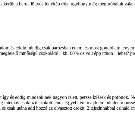
sikerült a barna löttyös fénykép róla, úgyhogy még megpróbálok valam
dom és eddig mindig csak pározsban ettem, és most gondoltam legyen itth
megfelelő minőségú csokoládé – kb. 60%-os volt épp itthon – lehet? pr
t így és eddig mindenkinek nagyon ízlett, persze ízlések és pofonok. N
ig intenzív csoki ízű szokott lenni. Egyébként majdnem minden mousse 
i és csak utána add hozzá az olvasztott csokit, 2.tejszínhabbal csináld (m