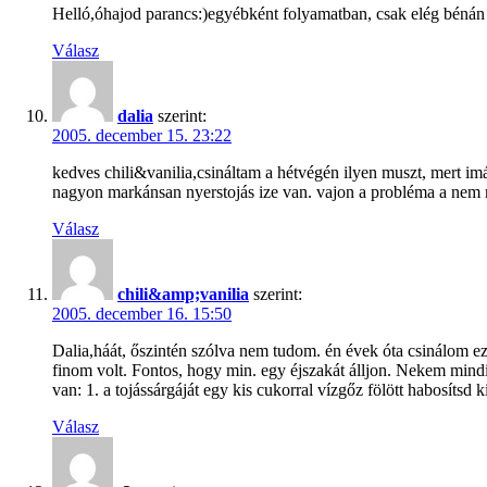
Helló,óhajod parancs:)egyébként folyamatban, csak elég bénán 
Válasz
dalia
szerint:
2005. december 15. 23:22
kedves chili&vanilia,csináltam a hétvégén ilyen muszt, mert imá
nagyon markánsan nyerstojás ize van. vajon a probléma a nem 
Válasz
chili&amp;vanilia
szerint:
2005. december 16. 15:50
Dalia,háát, őszintén szólva nem tudom. én évek óta csinálom ez
finom volt. Fontos, hogy min. egy éjszakát álljon. Nekem mind
van: 1. a tojássárgáját egy kis cukorral vízgőz fölött habosítsd k
Válasz