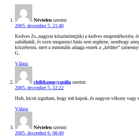
Névtelen
szerint:
2005. december 5. 21:40
Kedves Zs.,nagyon köszönöm(jük) a kedves megemlékezést, és a 
zabáltattál, és ezen megannyi futás sem segítene, nemhogy ann
közzétenni, mert a minimális adagja ennek a „kétliter” (amenn
G.
Válasz
chili&amp;vanilia
szerint:
2005. december 5. 22:22
Huh, kicsit izgultam, hogy mit kapok..és nagyon vékony vagy é
Válasz
Névtelen
szerint:
2005. december 6. 08:49