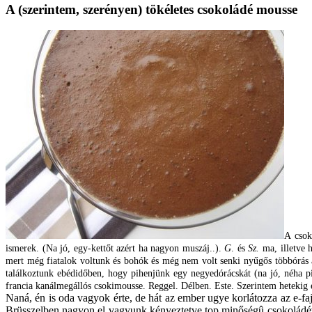
A (szerintem, szerényen) tökéletes csokoládé mousse
A csok
ismerek. (Na jó, egy-kettőt azért ha nagyon muszáj..).
G
. és
Sz.
ma, illetve 
mert még fiatalok voltunk és bohók és még nem volt senki nyűgős többórás au
találkoztunk ebédidőben, hogy pihenjünk egy negyedórácskát (na jó, néha p
francia kanálmegállós csokimousse. Reggel. Délben. Este. Szerintem hetekig 
Naná, én is oda vagyok érte, de hát az ember ugye korlátozza az e-fa
Brüsszelben nagyon el vagyunk kényeztetve top minőségû csokoládéva