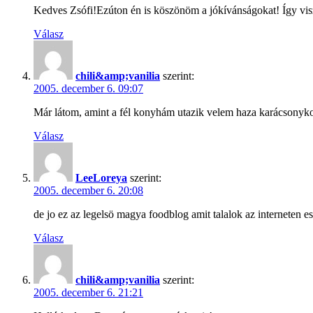
Kedves Zsófi!Ezúton én is köszönöm a jókívánságokat! Így visz
Válasz
chili&amp;vanilia
szerint:
2005. december 6. 09:07
Már látom, amint a fél konyhám utazik velem haza karácsonyko
Válasz
LeeLoreya
szerint:
2005. december 6. 20:08
de jo ez az legelsö magya foodblog amit talalok az interneten
Válasz
chili&amp;vanilia
szerint:
2005. december 6. 21:21