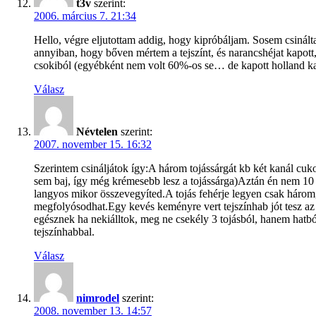
t3v
szerint:
2006. március 7. 21:34
Hello, végre eljutottam addig, hogy kipróbáljam. Sosem csinált
annyiban, hogy bőven mértem a tejszínt, és narancshéjat kapott,
csokiból (egyébként nem volt 60%-os se… de kapott holland kaka
Válasz
Névtelen
szerint:
2007. november 15. 16:32
Szerintem csináljátok így:A három tojássárgát kb két kanál cuk
sem baj, így még krémesebb lesz a tojássárga)Aztán én nem 10 dk
langyos mikor összevegyíted.A tojás fehérje legyen csak három, 
megfolyósodhat.Egy kevés keményre vert tejszínhab jót tesz 
egésznek ha nekiálltok, meg ne csekély 3 tojásból, hanem hatbó
tejszínhabbal.
Válasz
nimrodel
szerint:
2008. november 13. 14:57