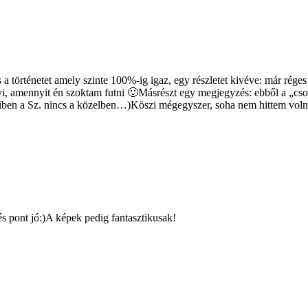
történetet amely szinte 100%-ig igaz, egy részletet kivéve: már rége
yi, amennyit én szoktam futni 🙂Másrészt egy megjegyzés: ebből a „cso
yiben a Sz. nincs a közelben…)Köszi mégegyszer, soha nem hittem voln
s pont jó:)A képek pedig fantasztikusak!