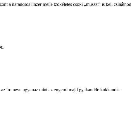
ont a narancsos linzer mellé tzökéletes csoki „musszt” is kell csináln
r..
 es az iro neve ugyanaz mint az enyem! majd gyakan ide kukkanok..