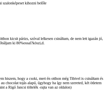
i szalonképeset kihozni belőle
on kicsit párizs, szóval lelkesen csináltam, de nem lett igazán jó,
óbáljam ki 80%ossal?köszi,d.
em hiszem, hogy a csoki, mert én otthon még Tibivel is csináltam és
au chocolat tojás alapú, úgyhogy ha így nem szereted, két ötletem
int a Rigó Jancsi töltelék -rajta van az oldalon)