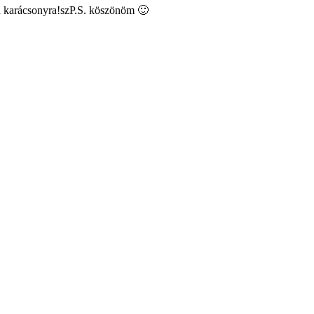
od karácsonyra!szP.S. köszönöm 🙂