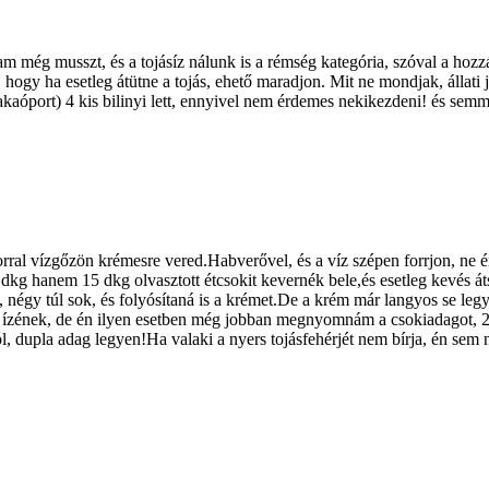
am még musszt, és a tojásíz nálunk is a rémség kategória, szóval a hoz
 hogy ha esetleg átütne a tojás, ehető maradjon. Mit ne mondjak, állati
óport) 4 kis bilinyi lett, ennyivel nem érdemes nekikezdeni! és semmi t
orral vízgőzön krémesre vered.Habverővel, és a víz szépen forrjon, ne 
g hanem 15 dkg olvasztott étcsokit kevernék bele,és esetleg kevés átszi
négy túl sok, és folyósítaná is a krémet.De a krém már langyos se legy
az ízének, de én ilyen esetben még jobban megnyomnám a csokiadagot,
l, dupla adag legyen!Ha valaki a nyers tojásfehérjét nem bírja, én sem 