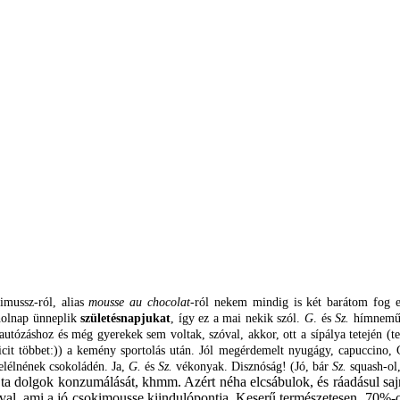
imussz-ról, alias
mousse au chocolat
-ról nekem mindig is két barátom fog 
holnap ünneplik
születésnapjukat
, így ez a mai nekik szól.
G
. és
Sz.
hímneműek
tózáshoz és még gyerekek sem voltak, szóval, akkor, ott a sípálya tetején (t
icit többet:)) a kemény sportolás után. Jól megérdemelt nyugágy, capuccino,
elélnének csokoládén. Ja,
G.
és
Sz.
vékonyak. Disznóság! (Jó, bár
Sz.
squash-ol
jta dolgok konzumálását, khmm. Azért néha elcsábulok, és ráadásul sajno
l, ami a jó csokimousse kiindulópontja. Keserű természetesen. 70%-os