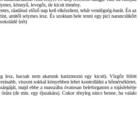
elymes, könnyű, levegős, de kicsit tömény.
ntes, ráadásul előző nap kell elkészíteni, tehát vendégség-barát. Én az
zínt, amitől selymes lesz. És szoktam bele tenni egy pici narancslikőrt
sokoládé ízét)
g lesz, hacsak nem akarunk karizmozni egy kicsit). Vízgőz fölött
erásabb, viszont sokkal könyebben lehet kontrollálni a hőmérsékletet,
sárgáját, majd ebbe a masszába óvatosan beleforgatom a tojásfehérje
rára (de min. egy éjszakára). Cukor tényleg nincs benne, ha valaki