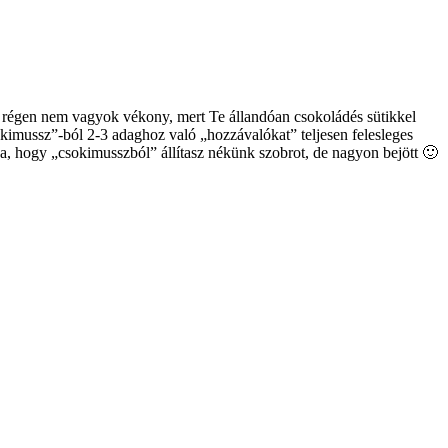
s régen nem vagyok vékony, mert Te állandóan csokoládés sütikkel
kimussz”-ból 2-3 adaghoz való „hozzávalókat” teljesen felesleges
a, hogy „csokimusszból” állítasz nékünk szobrot, de nagyon bejött 🙂