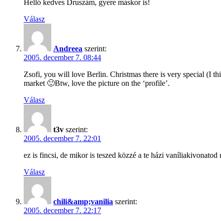
Helló kedves Druszám, gyere máskor is!
Válasz
Andreea
szerint:
2005. december 7. 08:44
Zsofi, you will love Berlin. Christmas there is very special (I th
market 🙂Btw, love the picture on the ‘profile’.
Válasz
t3v
szerint:
2005. december 7. 22:01
ez is fincsi, de mikor is teszed közzé a te házi vaníliakivonat
Válasz
chili&amp;vanilia
szerint:
2005. december 7. 22:17