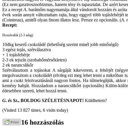
(Ez nem gasztrosznobizmus, hanem tény és tapasztalat. De azért keserű
Ez a recept
A
. barátnőm nagymamája által vándorolt hozzám és azóta is 
évek során annyit változtattam rajta, hogy eggyel több tojásfehérjét t
(Cointreau), amitől olyan finom illatos lesz. Persze ez opcionális. (
A
. 
Recept:
Hozzávalók (2-3 adag)
10dkg keserű csokoládé (lehetőség szerint minél jobb minőségű)
3 egész tojás, szétválasztva
+ 1 tojásfehérje
2-3 ek tejszín (szobahőmérsékleten)
2 ek narancslikőr
Szétválasztom a tojásokat A sárgáját kikeverem, a fehérjét (nég
megolvasztom a csokoládét (elvileg ezt meg lehet tenni a mikróban is
ami a csoki felolvasztásánál nagyon fontos. Ha túlmelegítjük, akko
kemény habját. Hozzáadom a narancslikőrt (opcionális) Külön-külön
édesebben szereti, lehet hozzá tenni.
G. és Sz
., BOLDOG SZÜLETÉSNAPOT!
Küldhetem?
(Visited 13 827 times, 6 visits today)
16 hozzászólás