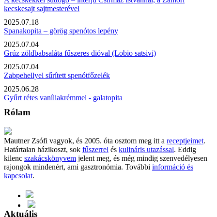
kecskesajt sajtmesterével
2025.07.18
Spanakopita – görög spenótos lepény
2025.07.04
Grúz zöldbabsaláta fűszeres dióval (Lobio satsivi)
2025.07.04
Zabpehellyel sűrített spenótfőzelék
2025.06.28
Gyűrt rétes vaníliakrémmel - galatopita
Rólam
Mautner Zsófi vagyok, és 2005. óta osztom meg itt a
receptjeimet
.
Határtalan házikoszt, sok
fűszerrel
és
kulináris utazással
. Eddig
kilenc
szakácskönyvem
jelent meg, és még mindig szenvedélyesen
rajongok mindenért, ami gasztronómia. További
információ és
kapcsolat
.
Aktuális