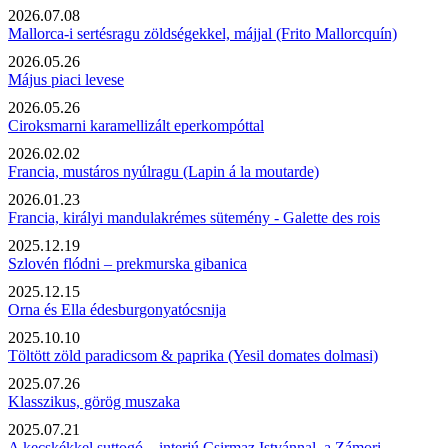
2026.07.08
Mallorca-i sertésragu zöldségekkel, májjal (Frito Mallorcquín)
2026.05.26
Május piaci levese
2026.05.26
Ciroksmarni karamellizált eperkompóttal
2026.02.02
Francia, mustáros nyúlragu (Lapin á la moutarde)
2026.01.23
Francia, királyi mandulakrémes sütemény - Galette des rois
2025.12.19
Szlovén flódni – prekmurska gibanica
2025.12.15
Orna és Ella édesburgonyatócsnija
2025.10.10
Töltött zöld paradicsom & paprika (Yesil domates dolmasi)
2025.07.26
Klasszikus, görög muszaka
2025.07.21
A kecskékkel suttogó – interjú Csirmaz Istvánnal, a Zámori