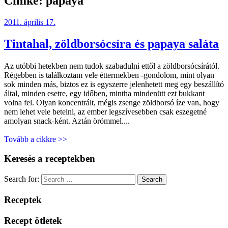
Címke:
papaya
2011. április 17.
Tintahal, zöldborsócsíra és papaya saláta
Az utóbbi hetekben nem tudok szabadulni ettől a zöldborsócsírától.
Régebben is találkoztam vele éttermekben -gondolom, mint olyan
sok minden más, biztos ez is egyszerre jelenhetett meg egy beszállító
által, minden esetre, egy időben, mintha mindenütt ezt bukkant
volna fel. Olyan koncentrált, mégis zsenge zöldborsó íze van, hogy
nem lehet vele betelni, az ember legszívesebben csak eszegetné
amolyan snack-ként. Aztán örömmel....
Tovább a cikkre >>
Keresés a receptekben
Search for:
Search
Receptek
Recept ötletek