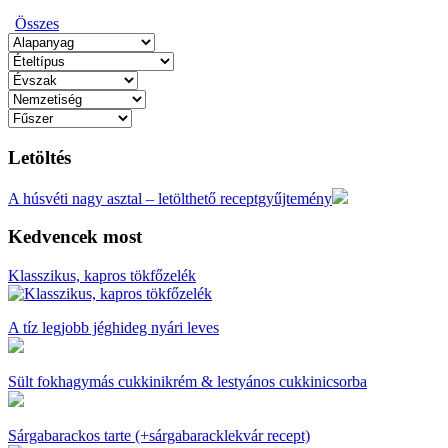
Összes
Letöltés
A húsvéti nagy asztal – letölthető receptgyűjtemény
Kedvencek most
Klasszikus, kapros tökfőzelék
A tíz legjobb jéghideg nyári leves
Sült fokhagymás cukkinikrém & lestyános cukkinicsorba
Sárgabarackos tarte (+sárgabaracklekvár recept)