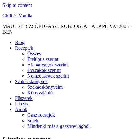
Skip to content
Chili és Vanília
MAUTNER ZSÓFI GASZTROBLOGJA – ALAPÍTVA: 2005-
BEN
Blog
Receptek
Összes
Ételtípus szerint
Alapanyagok szerint
Évszakok szerint
Nemzetiségek szerint
Szakácskönyvek
Szakácskönyveim
Könyvajánló
Fűszerek
Utazás
Arcok
Gasztrocsajok
Séfek
Mindenki más a gasztrovilágból