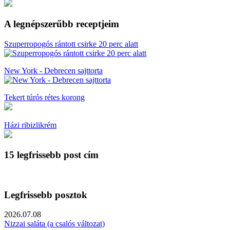
A legnépszerűbb receptjeim
Szuperropogós rántott csirke 20 perc alatt
New York - Debrecen sajttorta
Tekert túrós rétes korong
Házi ribizlikrém
15 legfrissebb post cím
Legfrissebb posztok
2026.07.08
Nizzai saláta (a csalós változat)