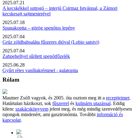
2025.07.21
A kecskékkel suttogó – interjú Csirmaz Istvánnal, a Zámori
kecskesajt sajtmesterével
2025.07.18
Spanakopita – görög spenótos lepény
2025.07.04
Grúz zöldbabsaláta fűszeres dióval (Lobio satsivi)
2025.07.04
Zabpehellyel sűrített spenótfőzelék
2025.06.28
Gyűrt rétes vaníliakrémmel - galatopita
Rólam
Mautner Zsófi vagyok, és 2005. óta osztom meg itt a
receptjeimet
.
Határtalan házikoszt, sok
fűszerrel
és
kulináris utazással
. Eddig
kilenc
szakácskönyvem
jelent meg, és még mindig szenvedélyesen
rajongok mindenért, ami gasztronómia. További
információ és
kapcsolat
.