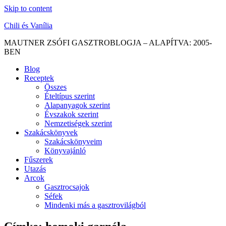
Skip to content
Chili és Vanília
MAUTNER ZSÓFI GASZTROBLOGJA – ALAPÍTVA: 2005-
BEN
Blog
Receptek
Összes
Ételtípus szerint
Alapanyagok szerint
Évszakok szerint
Nemzetiségek szerint
Szakácskönyvek
Szakácskönyveim
Könyvajánló
Fűszerek
Utazás
Arcok
Gasztrocsajok
Séfek
Mindenki más a gasztrovilágból