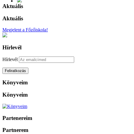
Aktuális
Aktuális
Megjelent a Főzőiskola!
Hírlevél
Hírlevél
Könyveim
Könyveim
Partenereim
Partnerem