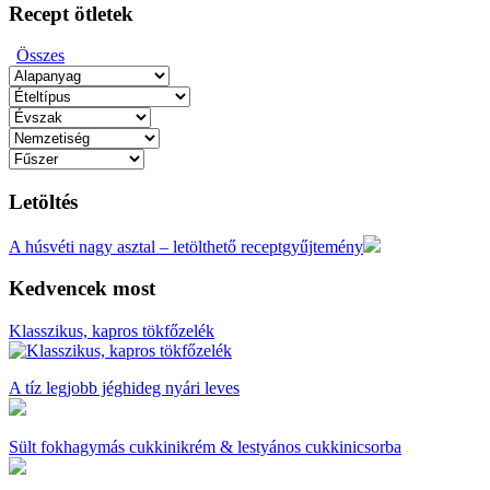
Recept ötletek
Összes
Letöltés
A húsvéti nagy asztal – letölthető receptgyűjtemény
Kedvencek most
Klasszikus, kapros tökfőzelék
A tíz legjobb jéghideg nyári leves
Sült fokhagymás cukkinikrém & lestyános cukkinicsorba