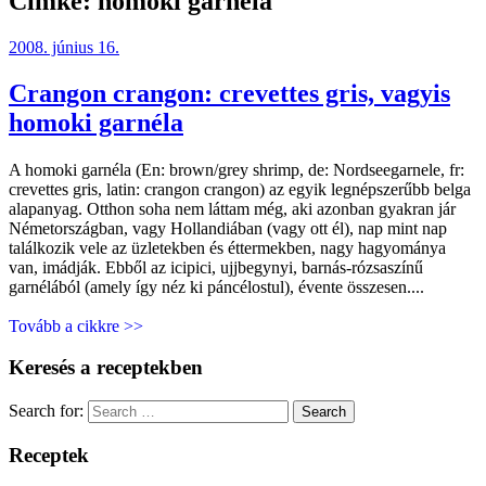
Címke:
homoki garnéla
2008. június 16.
Crangon crangon: crevettes gris, vagyis
homoki garnéla
A homoki garnéla (En: brown/grey shrimp, de: Nordseegarnele, fr:
crevettes gris, latin: crangon crangon) az egyik legnépszerűbb belga
alapanyag. Otthon soha nem láttam még, aki azonban gyakran jár
Németországban, vagy Hollandiában (vagy ott él), nap mint nap
találkozik vele az üzletekben és éttermekben, nagy hagyománya
van, imádják. Ebből az icipici, ujjbegynyi, barnás-rózsaszínű
garnélából (amely így néz ki páncélostul), évente összesen....
Tovább a cikkre >>
Keresés a receptekben
Search for:
Search
Receptek