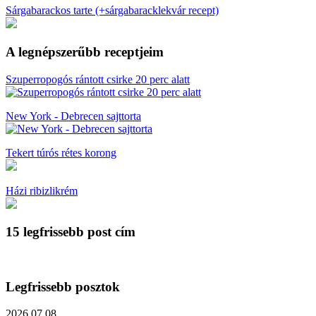
Sárgabarackos tarte (+sárgabaracklekvár recept)
A legnépszerűbb receptjeim
Szuperropogós rántott csirke 20 perc alatt
New York - Debrecen sajttorta
Tekert túrós rétes korong
Házi ribizlikrém
15 legfrissebb post cím
Legfrissebb posztok
2026.07.08