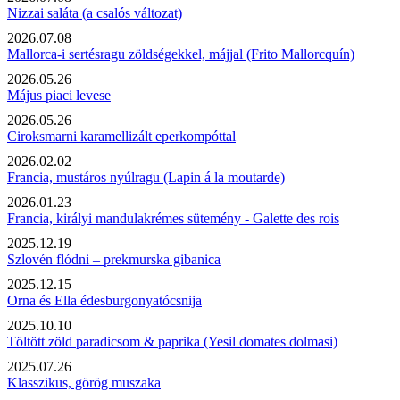
Nizzai saláta (a csalós változat)
2026.07.08
Mallorca-i sertésragu zöldségekkel, májjal (Frito Mallorcquín)
2026.05.26
Május piaci levese
2026.05.26
Ciroksmarni karamellizált eperkompóttal
2026.02.02
Francia, mustáros nyúlragu (Lapin á la moutarde)
2026.01.23
Francia, királyi mandulakrémes sütemény - Galette des rois
2025.12.19
Szlovén flódni – prekmurska gibanica
2025.12.15
Orna és Ella édesburgonyatócsnija
2025.10.10
Töltött zöld paradicsom & paprika (Yesil domates dolmasi)
2025.07.26
Klasszikus, görög muszaka