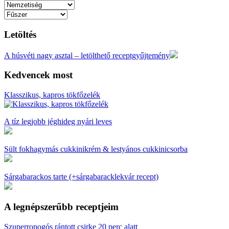
Letöltés
A húsvéti nagy asztal – letölthető receptgyűjtemény
Kedvencek most
Klasszikus, kapros tökfőzelék
A tíz legjobb jéghideg nyári leves
Sült fokhagymás cukkinikrém & lestyános cukkinicsorba
Sárgabarackos tarte (+sárgabaracklekvár recept)
A legnépszerűbb receptjeim
Szuperropogós rántott csirke 20 perc alatt