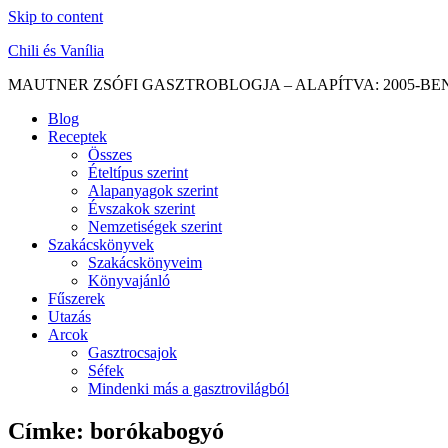
Skip to content
Chili és Vanília
MAUTNER ZSÓFI GASZTROBLOGJA – ALAPÍTVA: 2005-BE
Blog
Receptek
Összes
Ételtípus szerint
Alapanyagok szerint
Évszakok szerint
Nemzetiségek szerint
Szakácskönyvek
Szakácskönyveim
Könyvajánló
Fűszerek
Utazás
Arcok
Gasztrocsajok
Séfek
Mindenki más a gasztrovilágból
Címke:
borókabogyó