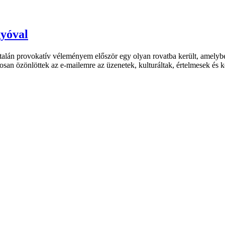
gyóval
talán provokatív véleményem először egy olyan rovatba került, amelybe
atosan özönlöttek az e-mailemre az üzenetek, kulturáltak, értelmesek és