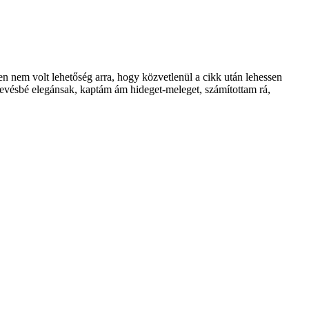
n nem volt lehetőség arra, hogy közvetlenül a cikk után lehessen
 kevésbé elegánsak, kaptám ám hideget-meleget, számítottam rá,