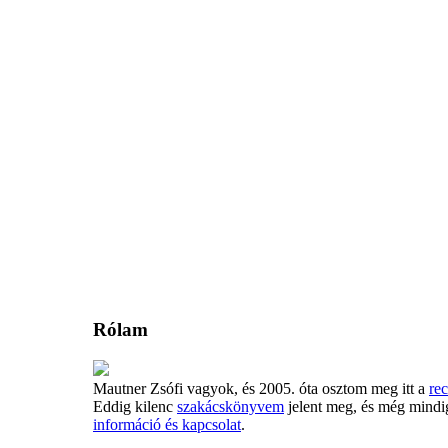
Rólam
Mautner Zsófi vagyok, és 2005. óta osztom meg itt a
rec
Eddig kilenc
szakácskönyvem
jelent meg, és még mindi
információ és kapcsolat
.