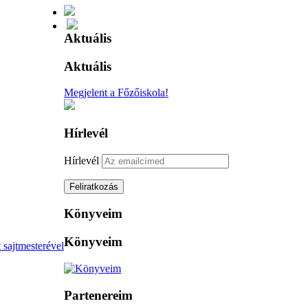
Aktuális
Aktuális
Megjelent a Főzőiskola!
Hírlevél
Hírlevél
Könyveim
Könyveim
 sajtmesterével
Partenereim