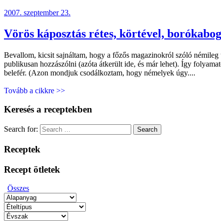
2007. szeptember 23.
Vörös káposztás rétes, körtével, borókabo
Bevallom, kicsit sajnáltam, hogy a főzős magazinokról szóló némileg 
publikusan hozzászólni (azóta átkerült ide, és már lehet). Így folyam
belefér. (Azon mondjuk csodálkoztam, hogy némelyek úgy....
Tovább a cikkre >>
Keresés a receptekben
Search for:
Search
Receptek
Recept ötletek
Összes