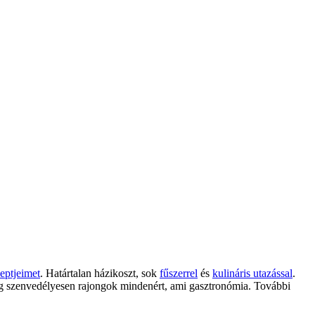
eptjeimet
. Határtalan házikoszt, sok
fűszerrel
és
kulináris utazással
.
g szenvedélyesen rajongok mindenért, ami gasztronómia. További