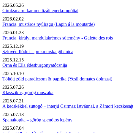
2026.05.26
Ciroksmarni karamellizált eperkompóttal
2026.02.02
Francia, mustáros nyúlragu (Lapin á la moutarde)
2026.01.23
Francia, királyi mandulakrémes sütemény - Galette des rois
2025.12.19
Szlovén flódni – prekmurska gibanica
2025.12.15
Orna és Ella édesburgonyatócsnija
2025.10.10
Töltött zöld paradicsom & paprika (Yesil domates dolmasi)
2025.07.26
Klasszikus, görög muszaka
2025.07.21
A kecskékkel suttogó – interjú Csirmaz Istvánnal, a Zámori kecskesajt
2025.07.18
Spanakopita – görög spenótos lepény
2025.07.04