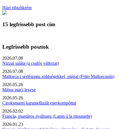
Házi ribizlikrém
15 legfrissebb post cím
Legfrissebb posztok
2026.07.08
Nizzai saláta (a csalós változat)
2026.07.08
Mallorca-i sertésragu zöldségekkel, májjal (Frito Mallorcquín)
2026.05.26
Május piaci levese
2026.05.26
Ciroksmarni karamellizált eperkompóttal
2026.02.02
Francia, mustáros nyúlragu (Lapin á la moutarde)
2026.01.23