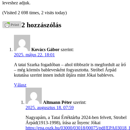
leveshez adjuk.
(Visited 2 698 times, 2 visits today)
2 hozzászólás
Kovács Gábor
szerint:
2025. május 22. 18:01
A tatai Szarka fogadóban – ahol többször is megfordult az író
– még körmös bablevesként fogyasztotta. Stróbel Árpád
kutatása szerint innen indult útjára mint Jókai bableves.
Válasz
Altmann Péter
szerint:
2025. augusztus 18. 07:59
Nagyapám, a Tatai Értéktárba 2024-ben felvett, Strobel
Árpád(1913-1998), írása az Ínyenc Jókai
https://epa.oszk.hu/03000/03018/00075/pdf/EPA03018