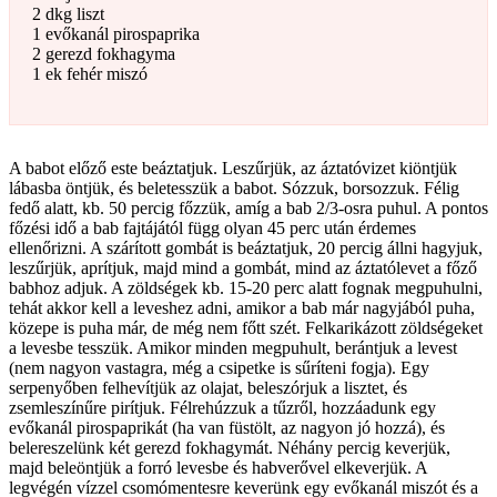
2 dkg liszt
1 evőkanál pirospaprika
2 gerezd fokhagyma
1 ek fehér miszó
A babot előző este beáztatjuk. Leszűrjük, az áztatóvizet kiöntjük
lábasba öntjük, és beletesszük a babot. Sózzuk, borsozzuk. Félig
fedő alatt, kb. 50 percig főzzük, amíg a bab 2/3-osra puhul. A pontos
főzési idő a bab fajtájától függ olyan 45 perc után érdemes
ellenőrizni. A szárított gombát is beáztatjuk, 20 percig állni hagyjuk,
leszűrjük, aprítjuk, majd mind a gombát, mind az áztatólevet a főző
babhoz adjuk. A zöldségek kb. 15-20 perc alatt fognak megpuhulni,
tehát akkor kell a leveshez adni, amikor a bab már nagyjából puha,
közepe is puha már, de még nem főtt szét. Felkarikázott zöldségeket
a levesbe tesszük. Amikor minden megpuhult, berántjuk a levest
(nem nagyon vastagra, még a csipetke is sűríteni fogja). Egy
serpenyőben felhevítjük az olajat, beleszórjuk a lisztet, és
zsemleszínűre pirítjuk. Félrehúzzuk a tűzről, hozzáadunk egy
evőkanál pirospaprikát (ha van füstölt, az nagyon jó hozzá), és
belereszelünk két gerezd fokhagymát. Néhány percig keverjük,
majd beleöntjük a forró levesbe és habverővel elkeverjük. A
legvégén vízzel csomómentesre keverünk egy evőkanál miszót és a