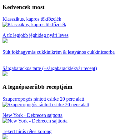
Kedvencek most
Klasszikus, kapros tökfőzelék
A tíz legjobb jéghideg nyári leves
Sült fokhagymás cukkinikrém & lestyános cukkinicsorba
Sárgabarackos tarte (+sárgabaracklekvár recept)
A legnépszerűbb receptjeim
Szuperropogós rántott csirke 20 perc alatt
New York - Debrecen sajttorta
Tekert túrós rétes korong