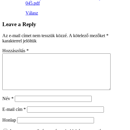
045.pdf
Válasz
Leave a Reply
Az e-mail címet nem tesszük közzé.
A kötelező mezőket
*
karakterrel jelöltük
Hozzászólás
*
Név
*
E-mail cím
*
Honlap