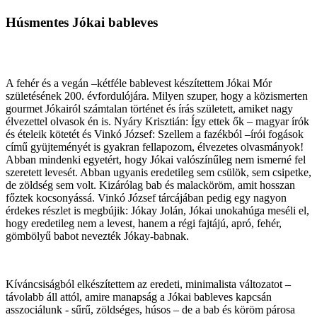
Húsmentes Jókai bableves
A fehér és a vegán –kétféle bablevest készítettem Jókai Mór
születésének 200. évfordulójára. Milyen szuper, hogy a közismerten
gourmet Jókairól számtalan történet és írás született, amiket nagy
élvezettel olvasok én is. Nyáry Krisztián: Így ettek ők – magyar írók
és ételeik kötetét és Vinkó József: Szellem a fazékból –írói fogások
című gyüjteményét is gyakran fellapozom, élvezetes olvasmányok!
Abban mindenki egyetért, hogy Jókai valószínűleg nem ismerné fel
szeretett levesét. Abban ugyanis eredetileg sem csülök, sem csipetke,
de zöldség sem volt. Kizárólag bab és malacköröm, amit hosszan
főztek kocsonyássá. Vinkó József tárcájában pedig egy nagyon
érdekes részlet is megbújik: Jókay Jolán, Jókai unokahúga meséli el,
hogy eredetileg nem a levest, hanem a régi fajtájú, apró, fehér,
gömbölyű babot nevezték Jókay-babnak.
Kíváncsiságból elkészítettem az eredeti, minimalista változatot –
távolabb áll attól, amire manapság a Jókai bableves kapcsán
asszociálunk - sűrű, zöldséges, húsos – de a bab és köröm párosa