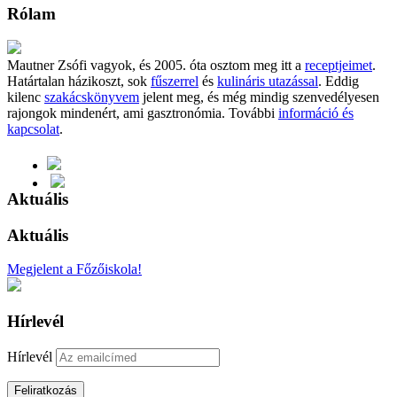
Rólam
Mautner Zsófi vagyok, és 2005. óta osztom meg itt a
receptjeimet
.
Határtalan házikoszt, sok
fűszerrel
és
kulináris utazással
. Eddig
kilenc
szakácskönyvem
jelent meg, és még mindig szenvedélyesen
rajongok mindenért, ami gasztronómia. További
információ és
kapcsolat
.
Aktuális
Aktuális
Megjelent a Főzőiskola!
Hírlevél
Hírlevél