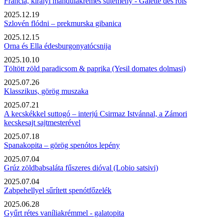
Francia, királyi mandulakrémes sütemény - Galette des rois
2025.12.19
Szlovén flódni – prekmurska gibanica
2025.12.15
Orna és Ella édesburgonyatócsnija
2025.10.10
Töltött zöld paradicsom & paprika (Yesil domates dolmasi)
2025.07.26
Klasszikus, görög muszaka
2025.07.21
A kecskékkel suttogó – interjú Csirmaz Istvánnal, a Zámori
kecskesajt sajtmesterével
2025.07.18
Spanakopita – görög spenótos lepény
2025.07.04
Grúz zöldbabsaláta fűszeres dióval (Lobio satsivi)
2025.07.04
Zabpehellyel sűrített spenótfőzelék
2025.06.28
Gyűrt rétes vaníliakrémmel - galatopita