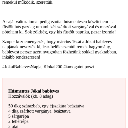
remekül működik, szerettük.
A saját változatomat pedig ezúttal húsmentesen készítettem – a
füstölt hús gazdag umami ízét szárított vargányával és miszóval
pótoltam ki. Sok zöldség, egy kis füstölt paprika, pazar ízorgia!
Szuper kezdeményezés, hogy március 16-át a Jókai bableves
napjának nevezték ki, lesz belőle ezentúl remek hagyomány,
bablevest persze azért nyugodtan főzhetünk sokkal gyakrabban,
inkább rendszeresen!
#JokaiBablevesNapja, #Jokai200 #tamogatottposzt
Húsmentes Jókai bableves
Hozzávalók (kb. 8 adag)
50 dkg szárazbab, egy éjszakára beáztatva
4 dkg szárított vargánya, beáztatva
5 sárgarépa
2 fehérrépa
2 olaj