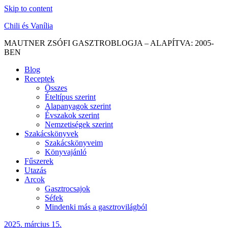
Skip to content
Chili és Vanília
MAUTNER ZSÓFI GASZTROBLOGJA – ALAPÍTVA: 2005-
BEN
Blog
Receptek
Összes
Ételtípus szerint
Alapanyagok szerint
Évszakok szerint
Nemzetiségek szerint
Szakácskönyvek
Szakácskönyveim
Könyvajánló
Fűszerek
Utazás
Arcok
Gasztrocsajok
Séfek
Mindenki más a gasztrovilágból
2025. március 15.